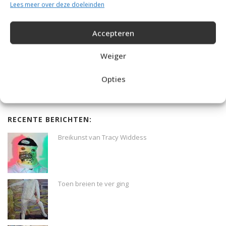
Lees meer over deze doeleinden
Capuchon trui breien
Accepteren
Weiger
Kussen breien in de rijstekorrelsteek
Opties
RECENTE BERICHTEN:
Breikunst van Tracy Widdess
Toen breien te ver ging