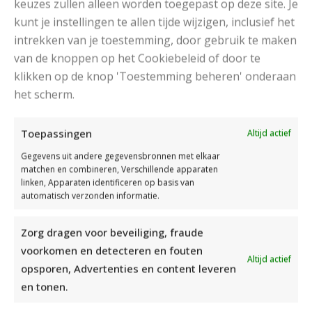
keuzes zullen alleen worden toegepast op deze site. Je
kunt je instellingen te allen tijde wijzigen, inclusief het
BABY EN PEUTERKLEDING BREIEN MET BREIRINGEN
intrekken van je toestemming, door gebruik te maken
van de knoppen op het Cookiebeleid of door te
klikken op de knop 'Toestemming beheren' onderaan
het scherm.
Toepassingen
Altijd actief
MEEST BEKEKEN:
Gegevens uit andere gegevensbronnen met elkaar
matchen en combineren, Verschillende apparaten
Kindertrui breien met strepen
linken, Apparaten identificeren op basis van
automatisch verzonden informatie.
Katia Omslagdoek Breien
Zorg dragen voor beveiliging, fraude
voorkomen en detecteren en fouten
Altijd actief
Gebreide meisjestrui met raglan mouwen
opsporen, Advertenties en content leveren
en tonen.