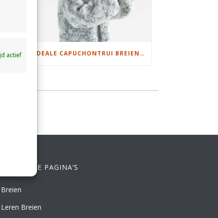
DAMESJAS BREIEN VAN HEERLIJK ZACHT GAREN
IDEALE CAPUCHONTRUI BREIEN VOOR THUIS OP DE BANK
ijd actief
ELANGRIJKE PAGINA’S
Breien
Leren Breien