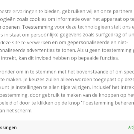
este ervaringen te bieden, gebruiken wij en onze partners
ogieën zoals cookies om informatie over het apparaat op te
e openen. Toestemming voor deze technologieën stelt ons 
s in staat om persoonlijke gegevens zoals surfgedrag of u
 deze site te verwerken en om gepersonaliseerde en niet-
naliseerde advertenties te tonen. Als u geen toestemming 
 intrekt, kan dit invloed hebben op bepaalde functies.
eronder om in te stemmen met het bovenstaande of om spec
te maken. Je keuzes zullen alleen worden toegepast op dez
 kunt je instellingen te allen tijde wijzigen, inclusief het intr
RECENT POSTS
 toestemming, door gebruik te maken van de knoppen op he
eleid of door te klikken op de knop 'Toestemming beheren
an het scherm.
ssingen
Alt