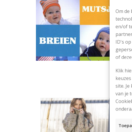
Om de b
technol
en/of t
partner
ID's op
geperso
of deze
Klik hi
keuzes 
site. Je
van je
Cookieb
ondera
Toepa