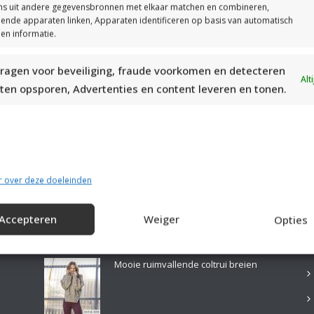
s uit andere gegevensbronnen met elkaar matchen en combineren,
llende apparaten linken, Apparaten identificeren op basis van automatisch
en informatie.
ragen voor beveiliging, fraude voorkomen en detecteren
MOOIE DIKGESTREEPTE SOKKEN BREIEN VAN DURABLE GAREN
Alt
ten opsporen, Advertenties en content leveren en tonen.
r over deze doeleinden
Accepteren
Weiger
Opties
LAATSTE PATRONEN:
B
Mooie ruimvallende coltrui breien