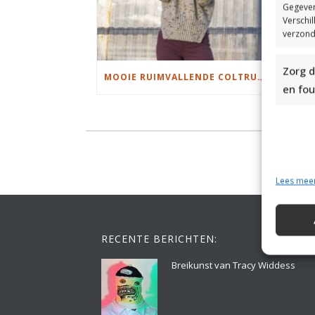
Gegeven
Verschi
verzond
Zorg d
MOOIE RUIMVALLENDE COLTRUI BREIEN
en fou
Lees mee
RECENTE BERICHTEN:
Breikunst van Tracy Widdess