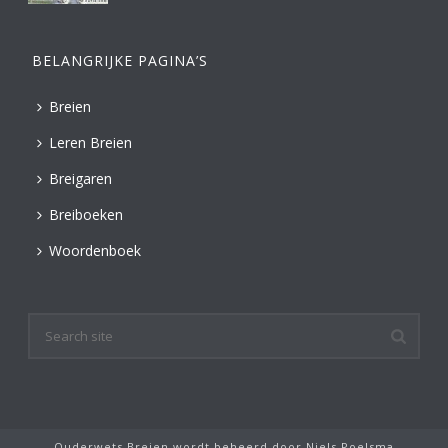
BELANGRIJKE PAGINA’S
Breien
Leren Breien
Breigaren
Breiboeken
Woordenboek
Ouderwets Breien wordt beheerd door
Niels Poelsma