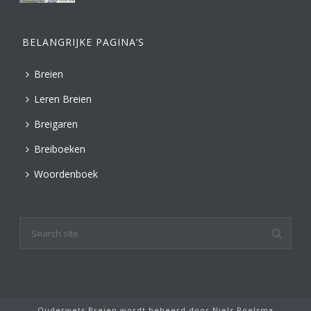
BELANGRIJKE PAGINA’S
Breien
Leren Breien
Breigaren
Breiboeken
Woordenboek
Ouderwets Breien wordt beheerd door
Niels Poelsma