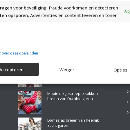
ragen voor beveiliging, fraude voorkomen en detecteren
Alt
ten opsporen, Advertenties en content leveren en tonen.
r over deze doeleinden
LAATSTE PATRONEN:
B
Mooie ruimvallende coltrui breien
Accepteren
Weiger
Opties
Mooie dikgestreepte sokken
breien van Durable garen
Damesjas breien van heerlijk
zacht garen