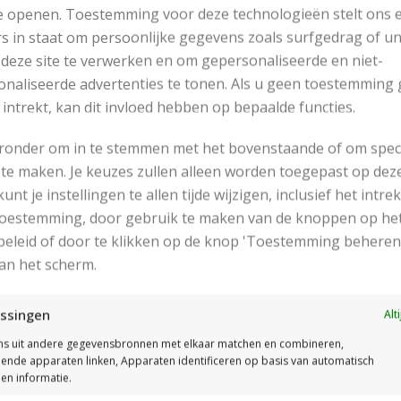
e openen. Toestemming voor deze technologieën stelt ons 
s in staat om persoonlijke gegevens zoals surfgedrag of u
 deze site te verwerken en om gepersonaliseerde en niet-
naliseerde advertenties te tonen. Als u geen toestemming 
 intrekt, kan dit invloed hebben op bepaalde functies.
RECENT POSTS
eronder om in te stemmen met het bovenstaande of om spec
te maken. Je keuzes zullen alleen worden toegepast op dez
 kunt je instellingen te allen tijde wijzigen, inclusief het intr
 toestemming, door gebruik te maken van de knoppen op he
eleid of door te klikken op de knop 'Toestemming beheren
an het scherm.
ssingen
Alt
s uit andere gegevensbronnen met elkaar matchen en combineren,
llende apparaten linken, Apparaten identificeren op basis van automatisch
MOOIE DIKGESTREEPTE SOKKEN BREIEN VAN DURABLE GAREN
en informatie.