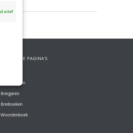
ijd actief
ELANGRIJKE PAGINA’S
Breien
Leren Breien
Breigaren
Breiboeken
Woordenboek