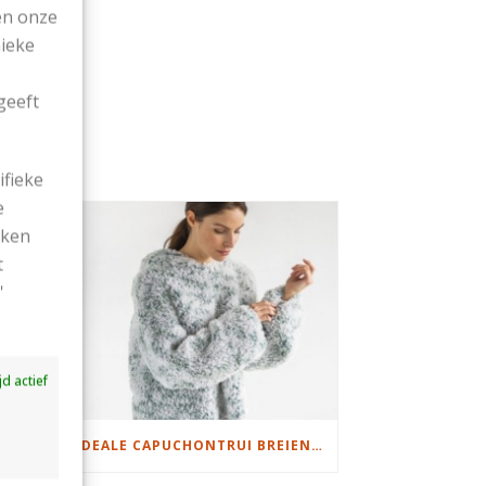
en onze
nieke
geeft
ifieke
e
ekken
t
'
ijd actief
DAMESJAS BREIEN VAN HEERLIJK ZACHT GAREN
IDEALE CAPUCHONTRUI BREIEN VOOR THUIS OP DE BANK