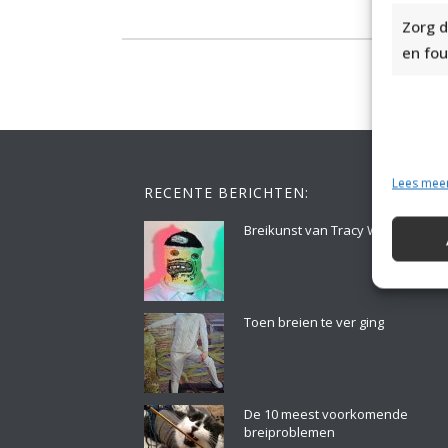
Zorg d
en fou
Lees mee
RECENTE BERICHTEN:
Breikunst van Tracy Widdess
Toen breien te ver ging
De 10 meest voorkomende
breiproblemen