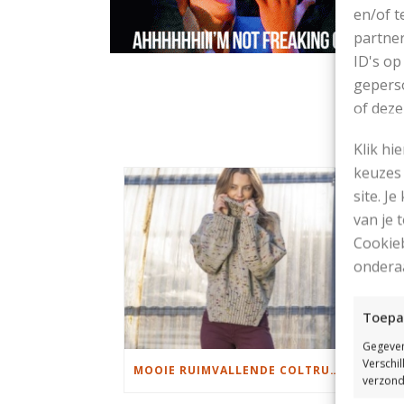
en/of t
partner
ID's op
geperso
of deze
Klik hi
keuzes 
site. Je
van je
Cookieb
ondera
Toepa
Gegeven
Verschi
MOOIE RUIMVALLENDE COLTRUI BREIEN
verzond