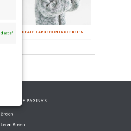
DAMESJAS BREIEN VAN HEERLIJK ZACHT GAREN
IDEALE CAPUCHONTRUI BREIEN VOOR THUIS OP DE BANK
ijd actief
ELANGRIJKE PAGINA’S
Breien
Leren Breien