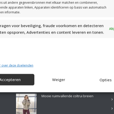
s uit andere gegevensbronnen met elkaar matchen en combineren,
llende apparaten linken, Apparaten identificeren op basis van automatisch
en informatie.
ragen voor beveiliging, fraude voorkomen en detecteren
MOOIE DIKGESTREEPTE SOKKEN BREIEN VAN DURABLE GAREN
Alt
ten opsporen, Advertenties en content leveren en tonen.
r over deze doeleinden
Accepteren
Weiger
Opties
LAATSTE PATRONEN:
B
Mooie ruimvallende coltrui breien