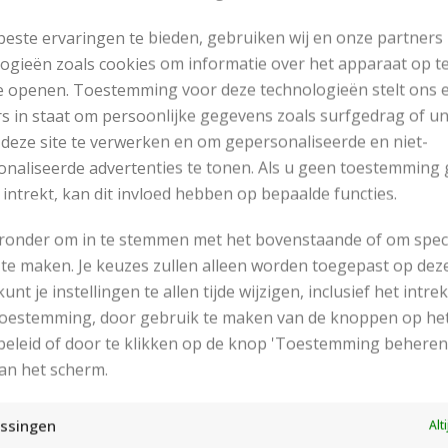
este ervaringen te bieden, gebruiken wij en onze partners
ogieën zoals cookies om informatie over het apparaat op te
e openen. Toestemming voor deze technologieën stelt ons 
s in staat om persoonlijke gegevens zoals surfgedrag of u
 deze site te verwerken en om gepersonaliseerde en niet-
naliseerde advertenties te tonen. Als u geen toestemming 
 intrekt, kan dit invloed hebben op bepaalde functies.
eronder om in te stemmen met het bovenstaande of om spec
te maken. Je keuzes zullen alleen worden toegepast op dez
 kunt je instellingen te allen tijde wijzigen, inclusief het intr
RECENT POSTS
 toestemming, door gebruik te maken van de knoppen op he
eleid of door te klikken op de knop 'Toestemming beheren
an het scherm.
ssingen
Alt