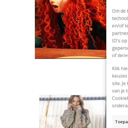
Om de b
technol
en/of t
partner
ID's op
geperso
of deze
Klik hi
keuzes 
site. Je
van je
Cookieb
ondera
Toepa