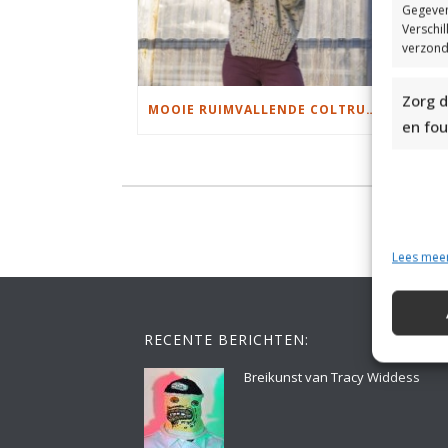
Gegeven
Verschi
verzond
Zorg d
MOOIE RUIMVALLENDE COLTRUI BREIEN
en fou
Lees mee
RECENTE BERICHTEN:
Breikunst van Tracy Widdess