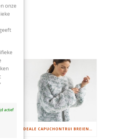
en onze
nieke
geeft
ifieke
e
ekken
t
'
ijd actief
DAMESJAS BREIEN VAN HEERLIJK ZACHT GAREN
IDEALE CAPUCHONTRUI BREIEN VOOR THUIS OP DE BANK