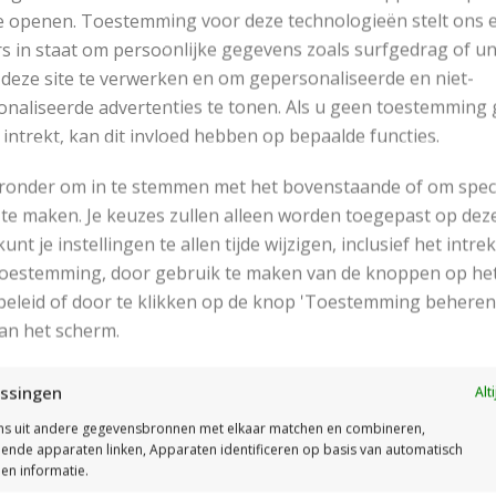
e openen. Toestemming voor deze technologieën stelt ons 
s in staat om persoonlijke gegevens zoals surfgedrag of u
 deze site te verwerken en om gepersonaliseerde en niet-
naliseerde advertenties te tonen. Als u geen toestemming 
 intrekt, kan dit invloed hebben op bepaalde functies.
RECENT POSTS
eronder om in te stemmen met het bovenstaande of om spec
te maken. Je keuzes zullen alleen worden toegepast op dez
 kunt je instellingen te allen tijde wijzigen, inclusief het intr
 toestemming, door gebruik te maken van de knoppen op he
eleid of door te klikken op de knop 'Toestemming beheren
an het scherm.
ssingen
Alt
s uit andere gegevensbronnen met elkaar matchen en combineren,
llende apparaten linken, Apparaten identificeren op basis van automatisch
MOOIE DIKGESTREEPTE SOKKEN BREIEN VAN DURABLE GAREN
en informatie.