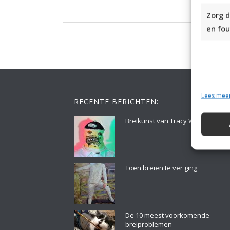
Zorg d
en fou
Lees mee
RECENTE BERICHTEN:
Breikunst van Tracy Widdess
Toen breien te ver ging
De 10 meest voorkomende
breiproblemen