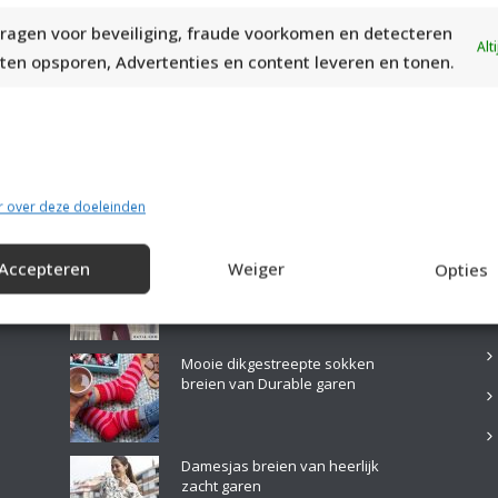
ragen voor beveiliging, fraude voorkomen en detecteren
Alt
ten opsporen, Advertenties en content leveren en tonen.
r over deze doeleinden
LAATSTE PATRONEN:
B
Mooie ruimvallende coltrui breien
Accepteren
Weiger
Opties
Mooie dikgestreepte sokken
breien van Durable garen
Damesjas breien van heerlijk
zacht garen