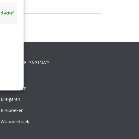
ijd actief
ELANGRIJKE PAGINA’S
Breien
Leren Breien
Breigaren
Breiboeken
Woordenboek