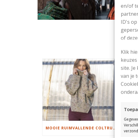
en/of t
partner
ID's op
geperso
of deze
Klik hi
keuzes 
site. Je
van je
Cookieb
ondera
Toepa
Gegeven
Verschi
MOOIE RUIMVALLENDE COLTRUI BREIEN
verzond