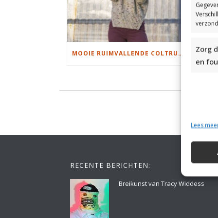
Gegeven
Verschi
verzond
Zorg d
MOOIE RUIMVALLENDE COLTRUI BREIEN
en fou
Lees mee
RECENTE BERICHTEN:
Breikunst van Tracy Widdess