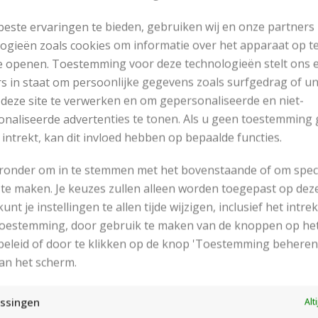
este ervaringen te bieden, gebruiken wij en onze partners
ogieën zoals cookies om informatie over het apparaat op te
e openen. Toestemming voor deze technologieën stelt ons 
s in staat om persoonlijke gegevens zoals surfgedrag of u
 deze site te verwerken en om gepersonaliseerde en niet-
naliseerde advertenties te tonen. Als u geen toestemming 
 intrekt, kan dit invloed hebben op bepaalde functies.
eronder om in te stemmen met het bovenstaande of om spec
te maken. Je keuzes zullen alleen worden toegepast op dez
 kunt je instellingen te allen tijde wijzigen, inclusief het intr
RECENT POSTS
 toestemming, door gebruik te maken van de knoppen op he
eleid of door te klikken op de knop 'Toestemming beheren
an het scherm.
ssingen
Alt