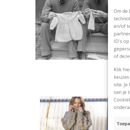
Om de b
technol
en/of t
partner
ID's op
geperso
of deze
Klik hi
keuzes 
site. Je
van je
Cookieb
ondera
Toepa