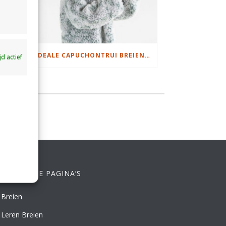
DAMESJAS BREIEN VAN HEERLIJK ZACHT GAREN
IDEALE CAPUCHONTRUI BREIEN VOOR THUIS OP DE BANK
ijd actief
ELANGRIJKE PAGINA’S
Breien
Leren Breien