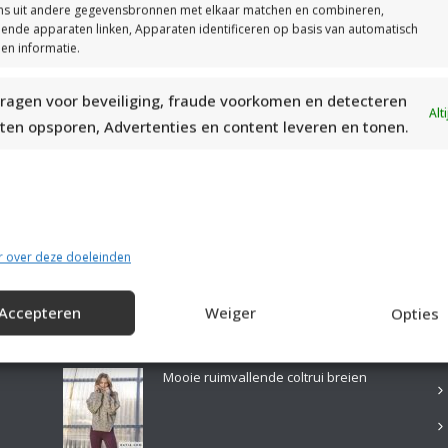
s uit andere gegevensbronnen met elkaar matchen en combineren,
llende apparaten linken, Apparaten identificeren op basis van automatisch
en informatie.
ragen voor beveiliging, fraude voorkomen en detecteren
MOOIE DIKGESTREEPTE SOKKEN BREIEN VAN DURABLE GAREN
Alt
ten opsporen, Advertenties en content leveren en tonen.
r over deze doeleinden
Accepteren
Weiger
Opties
LAATSTE PATRONEN:
B
Mooie ruimvallende coltrui breien