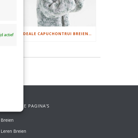
DAMESJAS BREIEN VAN HEERLIJK ZACHT GAREN
IDEALE CAPUCHONTRUI BREIEN VOOR THUIS OP DE BANK
ijd actief
ELANGRIJKE PAGINA’S
Breien
Leren Breien