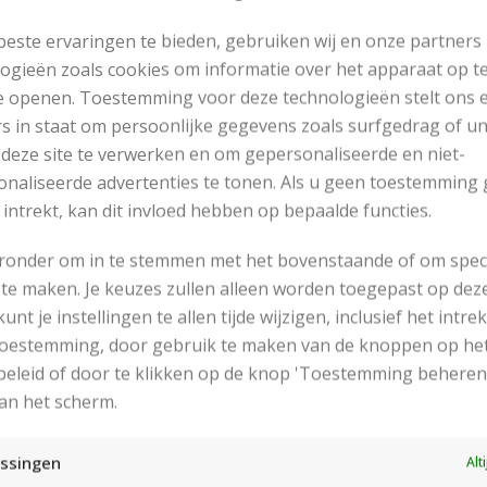
este ervaringen te bieden, gebruiken wij en onze partners
ogieën zoals cookies om informatie over het apparaat op te
e openen. Toestemming voor deze technologieën stelt ons 
s in staat om persoonlijke gegevens zoals surfgedrag of u
 deze site te verwerken en om gepersonaliseerde en niet-
naliseerde advertenties te tonen. Als u geen toestemming 
 intrekt, kan dit invloed hebben op bepaalde functies.
eronder om in te stemmen met het bovenstaande of om spec
te maken. Je keuzes zullen alleen worden toegepast op dez
 kunt je instellingen te allen tijde wijzigen, inclusief het intr
RECENT POSTS
 toestemming, door gebruik te maken van de knoppen op he
eleid of door te klikken op de knop 'Toestemming beheren
an het scherm.
ssingen
Alt