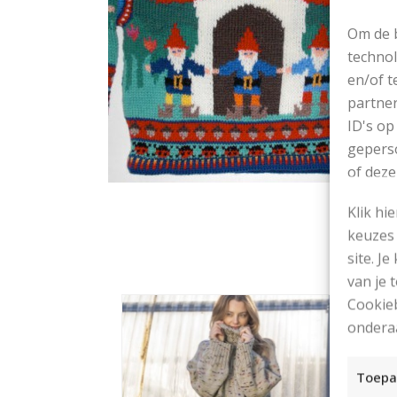
Om de b
technol
en/of t
partner
ID's op
geperso
of deze
Klik hi
keuzes 
site. Je
van je
Cookieb
ondera
Toepa