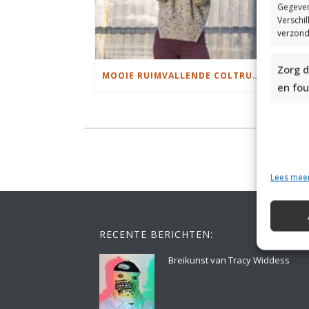
Gegeven
Verschi
verzond
Zorg d
MOOIE RUIMVALLENDE COLTRUI BREIEN
en fou
Lees mee
RECENTE BERICHTEN:
Breikunst van Tracy Widdess