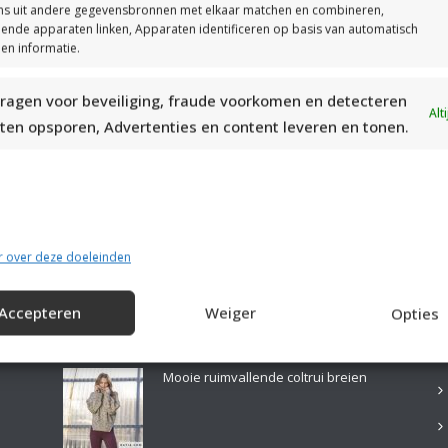
s uit andere gegevensbronnen met elkaar matchen en combineren,
llende apparaten linken, Apparaten identificeren op basis van automatisch
en informatie.
ragen voor beveiliging, fraude voorkomen en detecteren
MOOIE DIKGESTREEPTE SOKKEN BREIEN VAN DURABLE GAREN
Alt
ten opsporen, Advertenties en content leveren en tonen.
r over deze doeleinden
Accepteren
Weiger
Opties
LAATSTE PATRONEN:
B
Mooie ruimvallende coltrui breien