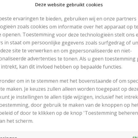
Deze website gebruikt cookies
este ervaringen te bieden, gebruiken wij en onze partners
ogieën zoals cookies om informatie over het apparaat op te
e openen. Toestemming voor deze technologieën stelt ons 
s in staat om persoonlijke gegevens zoals surfgedrag of u
 deze site te verwerken en om gepersonaliseerde en niet-
naliseerde advertenties te tonen. Als u geen toestemming 
 intrekt, kan dit invloed hebben op bepaalde functies.
estje breien.
eronder om in te stemmen met het bovenstaande of om spec
te maken. Je keuzes zullen alleen worden toegepast op dez
 kunt je instellingen te allen tijde wijzigen, inclusief het intr
 toestemming, door gebruik te maken van de knoppen op he
RECENT POSTS
eleid of door te klikken op de knop 'Toestemming beheren
an het scherm.
Alt