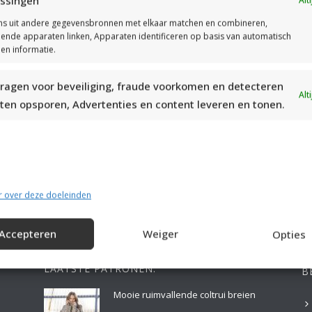
ssingen
s uit andere gegevensbronnen met elkaar matchen en combineren,
llende apparaten linken, Apparaten identificeren op basis van automatisch
en informatie.
ragen voor beveiliging, fraude voorkomen en detecteren
Alt
ten opsporen, Advertenties en content leveren en tonen.
MOOIE DIKGESTREEPTE SOKKEN BREIEN VAN DURABLE GAREN
r over deze doeleinden
Accepteren
Weiger
Opties
LAATSTE PATRONEN:
B
Mooie ruimvallende coltrui breien