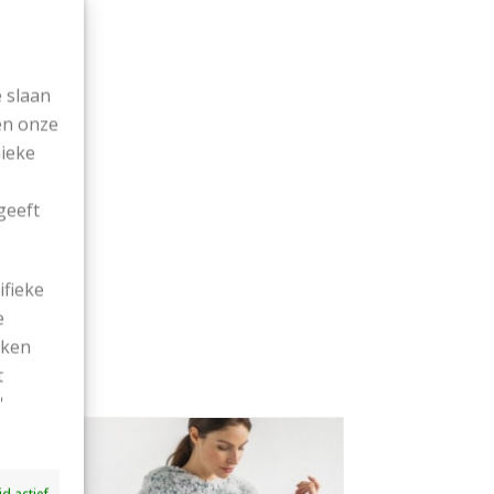
 slaan
en onze
nieke
geeft
ifieke
e
ekken
t
'
ijd actief