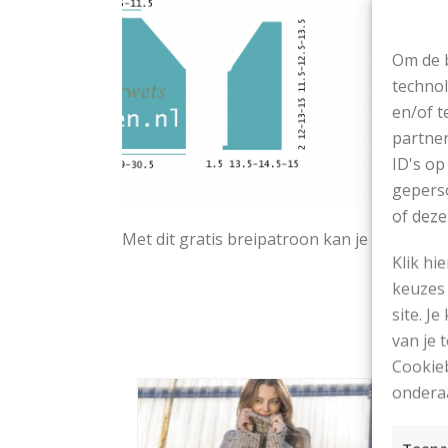
Om de b
technol
en/of t
partner
ID's op
geperso
of deze
Met dit gratis breipatroon kan je een babyv
Klik hi
keuzes 
site. Je
van je
Cookieb
ondera