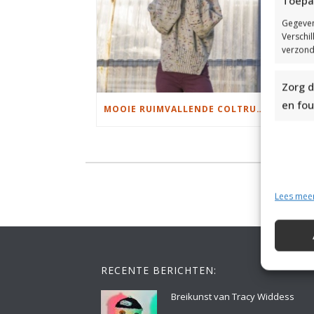
Toepa
Gegeven
Verschi
verzond
Zorg d
en fou
MOOIE RUIMVALLENDE COLTRUI BREIEN
Lees mee
RECENTE BERICHTEN:
Breikunst van Tracy Widdess