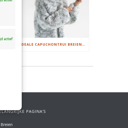
ijd actief
DAMESJAS BREIEN VAN HEERLIJK ZACHT GAREN
IDEALE CAPUCHONTRUI BREIEN VOOR THUIS OP DE BANK
ELANGRIJKE PAGINA’S
Breien