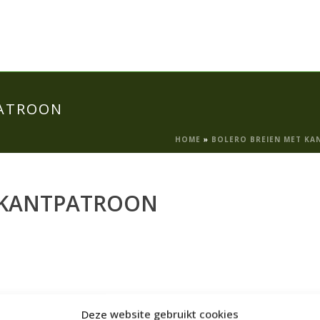
PATROON
HOME
»
BOLERO BREIEN MET K
-KANTPATROON
Deze website gebruikt cookies