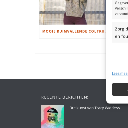
Gegeven
Verschi
verzond
Zorg d
MOOIE RUIMVALLENDE COLTRUI BREIEN
en fou
Lees mee
RECENTE BERICHTEN:
Breikunst van Tracy Widdess