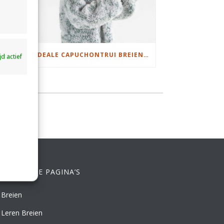
DAMESJAS BREIEN VAN HEERLIJK ZACHT GAREN
IDEALE CAPUCHONTRUI BREIEN VOOR THUIS OP DE BANK
ijd actief
ELANGRIJKE PAGINA’S
Breien
Leren Breien