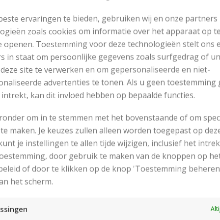
este ervaringen te bieden, gebruiken wij en onze partners
ogieën zoals cookies om informatie over het apparaat op te
e openen. Toestemming voor deze technologieën stelt ons 
s in staat om persoonlijke gegevens zoals surfgedrag of u
 deze site te verwerken en om gepersonaliseerde en niet-
naliseerde advertenties te tonen. Als u geen toestemming 
 intrekt, kan dit invloed hebben op bepaalde functies.
eronder om in te stemmen met het bovenstaande of om spec
te maken. Je keuzes zullen alleen worden toegepast op dez
 kunt je instellingen te allen tijde wijzigen, inclusief het intr
RECENT POSTS
 toestemming, door gebruik te maken van de knoppen op he
eleid of door te klikken op de knop 'Toestemming beheren
an het scherm.
ssingen
Alt