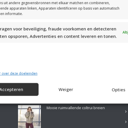
s uit andere gegevensbronnen met elkaar matchen en combineren,
llende apparaten linken, Apparaten identificeren op basis van automatisch
en informatie.
ragen voor beveiliging, fraude voorkomen en detecteren
MOOIE DIKGESTREEPTE SOKKEN BREIEN VAN DURABLE GAREN
Alt
ten opsporen, Advertenties en content leveren en tonen.
r over deze doeleinden
Accepteren
Weiger
Opties
LAATSTE PATRONEN:
B
Mooie ruimvallende coltrui breien