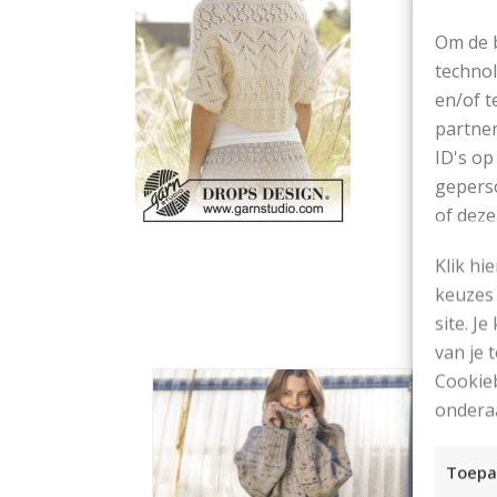
Om de b
technol
en/of t
partner
ID's op
geperso
of deze
Klik hi
keuzes 
site. Je
van je
Cookieb
ondera
Toepa