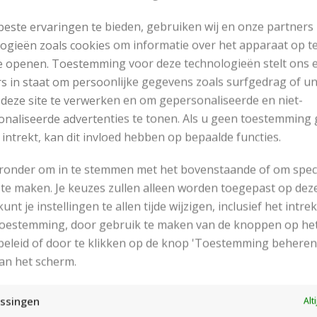
este ervaringen te bieden, gebruiken wij en onze partners
ogieën zoals cookies om informatie over het apparaat op te
e openen. Toestemming voor deze technologieën stelt ons 
s in staat om persoonlijke gegevens zoals surfgedrag of u
 deze site te verwerken en om gepersonaliseerde en niet-
naliseerde advertenties te tonen. Als u geen toestemming 
 intrekt, kan dit invloed hebben op bepaalde functies.
eronder om in te stemmen met het bovenstaande of om spec
te maken. Je keuzes zullen alleen worden toegepast op dez
 kunt je instellingen te allen tijde wijzigen, inclusief het intr
RECENT POSTS
 toestemming, door gebruik te maken van de knoppen op he
eleid of door te klikken op de knop 'Toestemming beheren
an het scherm.
ssingen
Alt