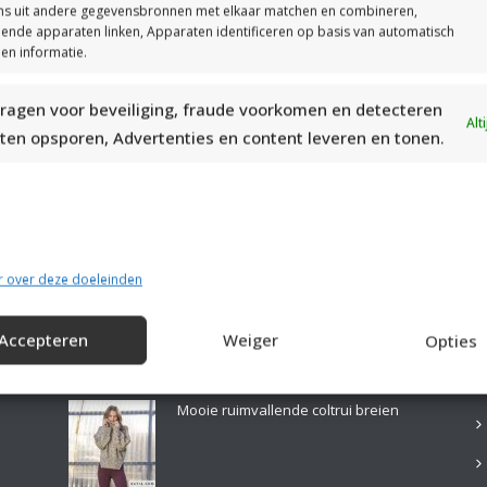
s uit andere gegevensbronnen met elkaar matchen en combineren,
llende apparaten linken, Apparaten identificeren op basis van automatisch
en informatie.
ragen voor beveiliging, fraude voorkomen en detecteren
MOOIE DIKGESTREEPTE SOKKEN BREIEN VAN DURABLE GAREN
Alt
ten opsporen, Advertenties en content leveren en tonen.
r over deze doeleinden
Accepteren
Weiger
Opties
LAATSTE PATRONEN:
B
Mooie ruimvallende coltrui breien