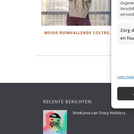
Gegeven
Verschi
verzond
Zorg d
MOOIE RUIMVALLENDE COLTRUI BREIEN
en fou
Lees mee
RECENTE BERICHTEN:
Breikunst van Tracy Widdess