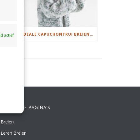
DAMESJAS BREIEN VAN HEERLIJK ZACHT GAREN
IDEALE CAPUCHONTRUI BREIEN VOOR THUIS OP DE BANK
ijd actief
ELANGRIJKE PAGINA’S
Breien
Leren Breien