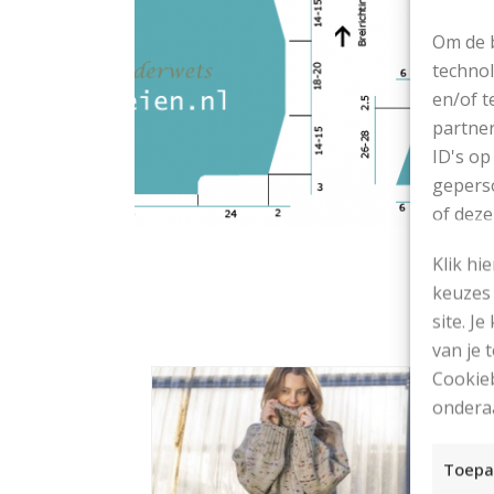
Om de b
technol
en/of t
partner
ID's op
geperso
of deze
Klik hi
keuzes 
site. Je
van je
Cookieb
ondera
Toepa