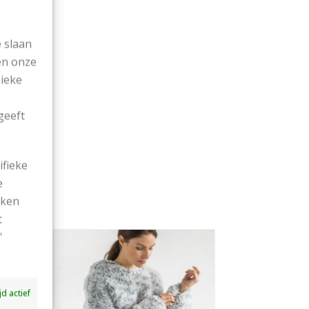
 slaan
en onze
nieke
geeft
ifieke
e
ekken
t
'
ijd actief