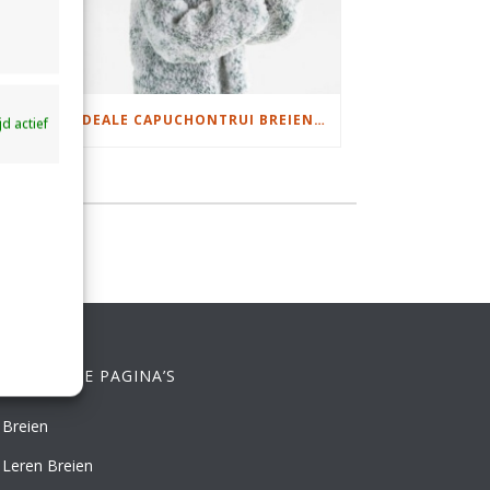
DAMESJAS BREIEN VAN HEERLIJK ZACHT GAREN
IDEALE CAPUCHONTRUI BREIEN VOOR THUIS OP DE BANK
ijd actief
ELANGRIJKE PAGINA’S
Breien
Leren Breien