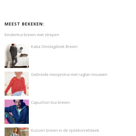
MEEST BEKEKEN:
Kindertrui breien met strepen
Katia Omslagdoek Breien
Gebreide meisjestrui met raglan mouwen
Capuchon trui breien
Kussen breien in de rijstekorrelsteek