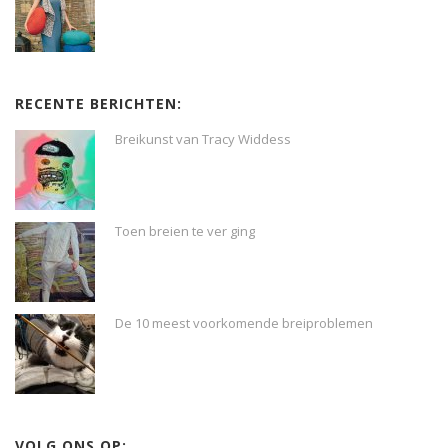
RECENTE BERICHTEN:
Breikunst van Tracy Widdess
Toen breien te ver ging
De 10 meest voorkomende breiproblemen
VOLG ONS OP: