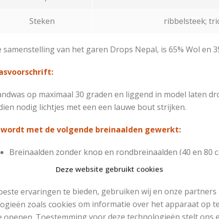
Steken
ribbelsteek; tr
 samenstelling van het garen Drops Nepal, is 65% Wol en 3
svoorschrift:
ndwas op maximaal 30 graden en liggend in model laten dr
dien nodig lichtjes met een een lauwe bout strijken.
 wordt met de volgende breinaalden gewerkt:
Breinaalden zonder knop en rondbreinaalden (40 en 80 c
nummer 5,5 (Tricotsteek)
Deze website gebruikt cookies
Breinaalden zonder knop en rondbreinaalden (40 en 80 c
nummer 5 (Boordsteek)
este ervaringen te bieden, gebruiken wij en onze partners
ogieën zoals cookies om informatie over het apparaat op te
eekverhouding:
e openen. Toestemming voor deze technologieën stelt ons 