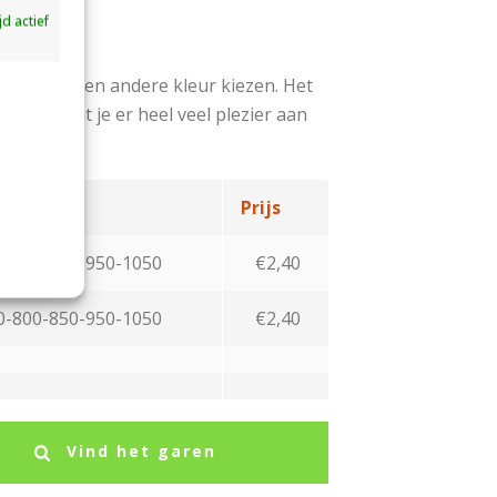
ijd actief
kunt ook een andere kleur kiezen. Het
Zeker is dat je er heel veel plezier aan
Aantal
Prijs
0-800-850-950-1050
€2,40
0-800-850-950-1050
€2,40
Vind het garen