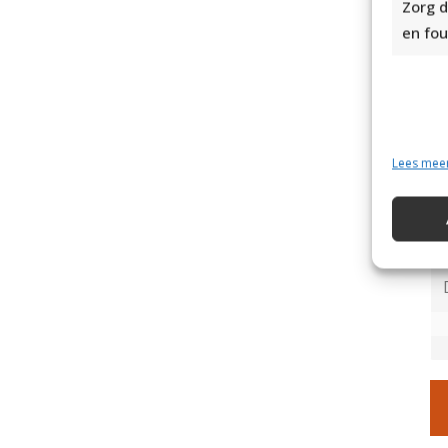
Zorg d
Af
en fou
He
ga
ga
Lees mee