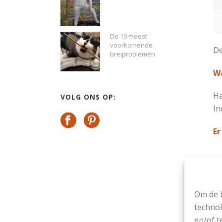
De 10 meest
voorkomende
De
breiproblemen
Wa
Ha
VOLG ONS OP:
In
Er
Om de b
technol
St
en/of t