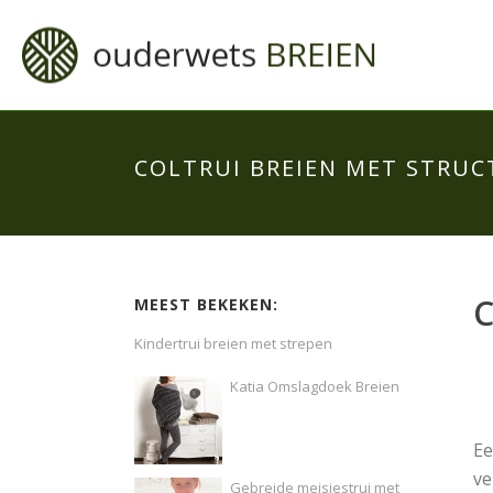
COLTRUI BREIEN MET STRU
MEEST BEKEKEN:
Kindertrui breien met strepen
Katia Omslagdoek Breien
Ee
ve
Gebreide meisjestrui met