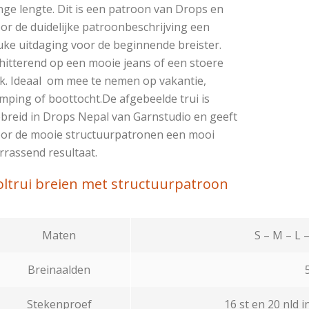
nge lengte. Dit is een patroon van Drops en
or de duidelijke patroonbeschrijving een
uke uitdaging voor de beginnende breister.
hitterend op een mooie jeans of een stoere
k. Ideaal om mee te nemen op vakantie,
mping of boottocht.De afgebeelde trui is
breid in Drops Nepal van Garnstudio en geeft
or de mooie structuurpatronen een mooi
rrassend resultaat.
oltrui breien met structuurpatroon
Maten
S – M – L 
Breinaalden
5
Stekenproef
16 st en 20 nld i