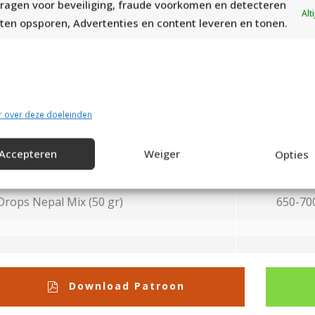
ragen voor beveiliging, fraude voorkomen en detecteren
Alt
werking:
ten opsporen, Advertenties en content leveren en tonen.
el veel plezier met het breien van deze prachtige coltrui.
Je 
ren, Drops Nepal, is in heel veel mooie tinten verkrijgbaar.
at beleven en er altijd leuk mee voor de dag komt.
r over deze doeleinden
Gebruikt garen
Accepteren
Weiger
Opties
Drops Nepal Uni Colour (50 gr)
650-70
Drops Nepal Mix (50 gr)
650-70
Download Patroon