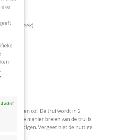
nieke
5,5.
n.
geeft
 (Boordsteek).
n.
ifieke
e
ekken
t
'
ijd actief
d, mouwen en col.
De trui wordt in 2
p de juiste manier breien van de trui is
m A4) te volgen. Vergeet niet de nuttige
te nemen.