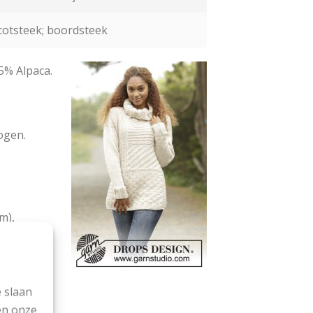
icotsteek; boordsteek
5% Alpaca.
ogen.
m),
m),
 slaan
en onze