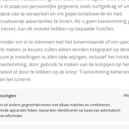
s in staat om persoonlijke gegevens zoals surfgedrag of u
In Tricotsteek met garen Nepal en breinaalden nummer 
 deze site te verwerken en om gepersonaliseerde en niet-
Proeflapje van 10 bij 10 cm is 16 steken en 20 naalde
naliseerde advertenties te tonen. Als u geen toestemming 
In Tricotsteek met garen Nepal en breinaalden nummer 5
 intrekt, kan dit invloed hebben op bepaalde functies.
Proeflapje van 10 bij 10 cm is 17 steken en 22 naalde
eronder om in te stemmen met het bovenstaande of om spec
dien afwijkend, de breinaalden aanpassen.
te maken. Je keuzes zullen alleen worden toegepast op dez
bruikte steken:
 kunt je instellingen te allen tijde wijzigen, inclusief het intr
 toestemming, door gebruik te maken van de knoppen op he
Boordsteek
eleid of door te klikken op de knop 'Toestemming beheren
Tricotsteek
an het scherm.
tvoering:
ssingen
Alt
t patroon van de trui bestaat uit een achterpand, voorpan
s uit andere gegevensbronnen met elkaar matchen en combineren,
len heen en weer gebreid op de rondbreinaalden.
Voor het o
llende apparaten linken, Apparaten identificeren op basis van automatisch
en informatie.
t belangrijk de patroonbeschrijving en het telpatroon (A1 t/
 algemene tips bij de patroonbeschrijving zorgvuldig door 