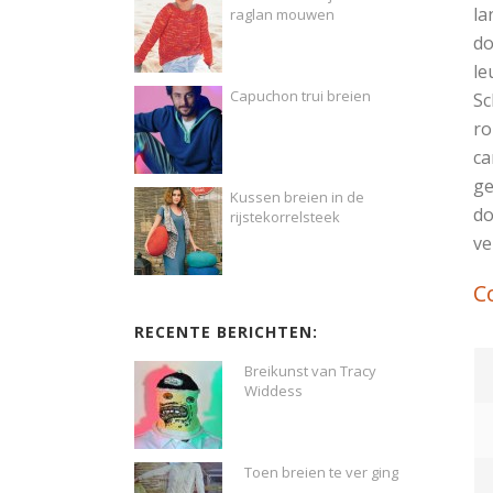
la
raglan mouwen
do
le
Capuchon trui breien
Sc
ro
ca
ge
Kussen breien in de
do
rijstekorrelsteek
ve
C
RECENTE BERICHTEN:
Breikunst van Tracy
Widdess
Toen breien te ver ging