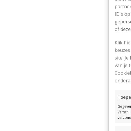
partner
ID's op
geperso
of deze
Klik hi
In
keuzes 
Ge
site. Je
van je
Cookieb
ondera
Ui
Toepa
He
Gegeven
de
Verschi
verzond
he
en