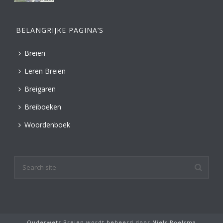
BELANGRIJKE PAGINA’S
Breien
Leren Breien
Breigaren
Breiboeken
Woordenboek
Ouderwets Breien wordt beheerd door
Niels Poelsma