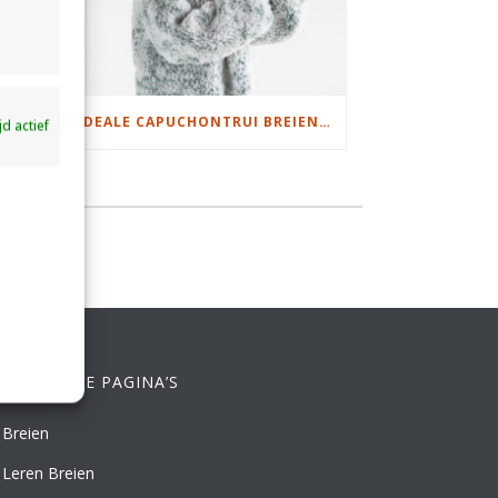
DAMESJAS BREIEN VAN HEERLIJK ZACHT GAREN
IDEALE CAPUCHONTRUI BREIEN VOOR THUIS OP DE BANK
ijd actief
ELANGRIJKE PAGINA’S
Breien
Leren Breien