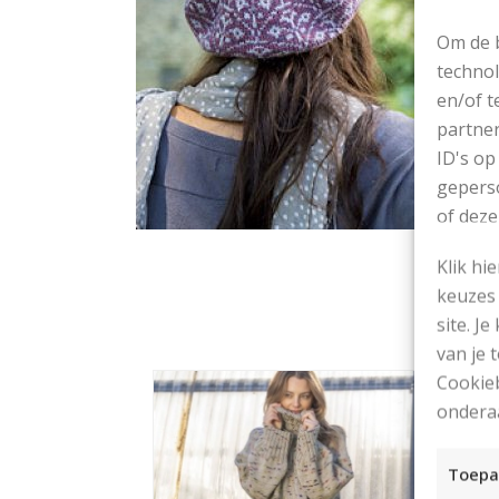
Om de b
technol
en/of t
partner
ID's op
geperso
of deze
Klik hi
keuzes 
site. Je
van je
Cookieb
ondera
Toepa