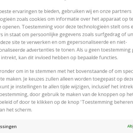
este ervaringen te bieden, gebruiken wij en onze partners
ogieën zoals cookies om informatie over het apparaat op te
e openen. Toestemming voor deze technologieën stelt ons 
s in staat om persoonlijke gegevens zoals surfgedrag of u
 deze site te verwerken en om gepersonaliseerde en niet-
naliseerde advertenties te tonen. Als u geen toestemming 
 intrekt, kan dit invloed hebben op bepaalde functies.
eronder om in te stemmen met het bovenstaande of om spec
te maken. Je keuzes zullen alleen worden toegepast op dez
 kunt je instellingen te allen tijde wijzigen, inclusief het intr
RECENT POSTS
 toestemming, door gebruik te maken van de knoppen op he
eleid of door te klikken op de knop 'Toestemming beheren
an het scherm.
ssingen
Alt