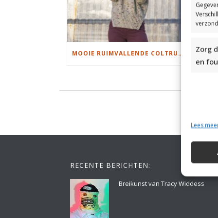
Gegeven
Verschi
verzond
Zorg d
MOOIE RUIMVALLENDE COLTRUI BREIEN
en fou
Lees mee
RECENTE BERICHTEN:
Breikunst van Tracy Widdess