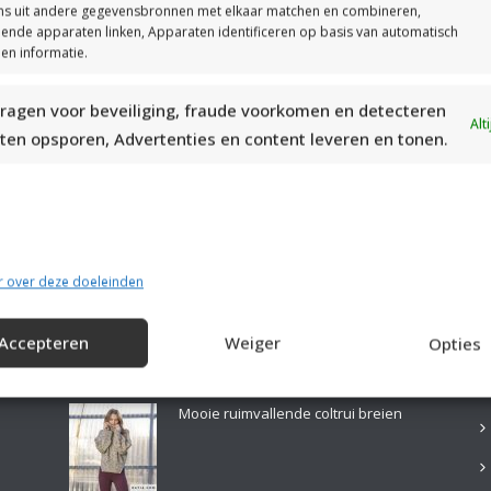
s uit andere gegevensbronnen met elkaar matchen en combineren,
llende apparaten linken, Apparaten identificeren op basis van automatisch
en informatie.
ragen voor beveiliging, fraude voorkomen en detecteren
MOOIE DIKGESTREEPTE SOKKEN BREIEN VAN DURABLE GAREN
Alt
ten opsporen, Advertenties en content leveren en tonen.
r over deze doeleinden
Accepteren
Weiger
Opties
LAATSTE PATRONEN:
B
Mooie ruimvallende coltrui breien