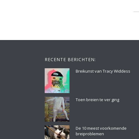
RECENTE BERICHTEN:
Breikunst van Tracy Widdess
Toen breien te ver ging
De 10 meest voorkomende
breiproblemen