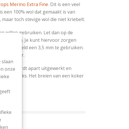
ops Merino Extra Fine
. Dit is een veel
 is een 100% wol dat gemaakt is van
, maar toch stevige wol die niet kriebelt.
n willen gebruiken. Let dan op de
 te blijven. Je kunt hiervoor zorgen
 Bijvoorbeeld een 3,5 mm te gebruiken.
n
niet meer.
 slaan
, lijfje – wordt apart uitgewerkt en
en onze
s belangrijks. Het breien van een koker
nieke
oepassen.
geeft
ifieke
e
ekken