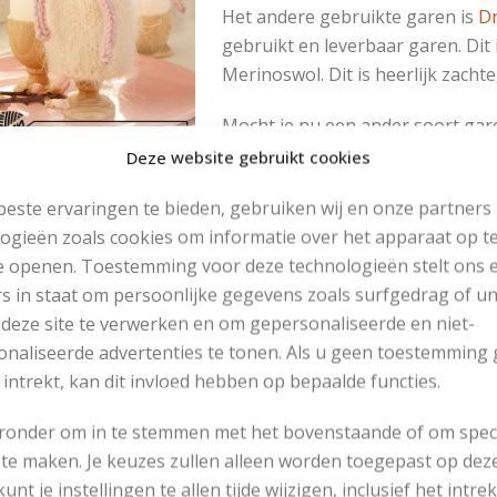
Het andere gebruikte garen is
Dr
gebruikt en leverbaar garen. Dit
Merinoswol. Dit is heerlijk zachte
Mocht je nu een ander soort gare
stekenproef. Deze dient hetzelfde
Deze website gebruikt cookies
door de breinaald aan te passen.
este ervaringen te bieden, gebruiken wij en onze partners
 vooral niet losser of strakker breien. Dan klopt het
patroo
ogieën zoals cookies om informatie over het apparaat op te
e
werkbeschrijving
is erg duidelijk. Elk onderdeel – sjaal, oor
e openen. Toestemming voor deze technologieën stelt ons 
schreven. Zo kun je makkelijk mee breien en vergeet je niet
s in staat om persoonlijke gegevens zoals surfgedrag of u
rdt nog eens extra uitgelegd zodat je deze techniek kunt t
 deze site te verwerken en om gepersonaliseerde en niet-
naliseerde advertenties te tonen. Als u geen toestemming 
erwarmers breien voor Pasen
 intrekt, kan dit invloed hebben op bepaalde functies.
eronder om in te stemmen met het bovenstaande of om spec
RNGEGEVENS
te maken. Je keuzes zullen alleen worden toegepast op dez
Garen: Drops Symphony
 kunt je instellingen te allen tijde wijzigen, inclusief het intr