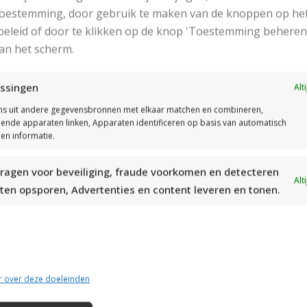
50 gram naturel
 toestemming, door gebruik te maken van de knoppen op he
Garen: Drops Meriono Extra Fine
eleid of door te klikken op de knop 'Toestemming beheren
50 gram
an het scherm.
Restje garen antraciet
Kussenvulling
ssingen
Alt
Breinaald: zonder knop 4,5 mm
s uit andere gegevensbronnen met elkaar matchen en combineren,
Stekenproef: 18 st en 23 nld in tricotsteek zijn 10 cm
llende apparaten linken, Apparaten identificeren op basis van automatisch
en informatie.
Gebruikte steken:
Tricotsteek
ragen voor beveiliging, fraude voorkomen en detecteren
Alt
ten opsporen, Advertenties en content leveren en tonen.
Het Patroon
r over deze doeleinden