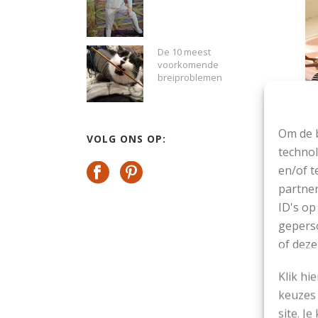
De 10 meest
voorkomende
breiproblemen
Om de b
Ga
VOLG ONS OP:
technol
D
en/of t
be
partner
wo
ID's op
geperso
Ei
of deze
Klik hi
KE
keuzes 
site. Je