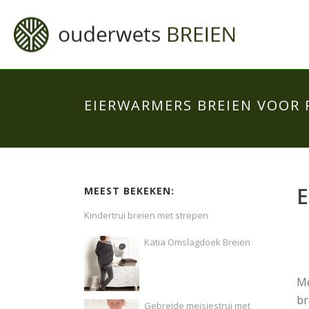
EIERWARMERS BREIEN VOOR 
E
MEEST BEKEKEN:
Kindertrui breien met strepen
Katia Omslagdoek Breien
Me
br
Gebreide meisjestrui met