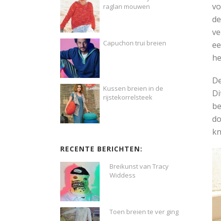
vo
raglan mouwen
de
ve
Capuchon trui breien
ee
he
De
Kussen breien in de
Di
rijstekorrelsteek
be
do
kn
RECENTE BERICHTEN:
Breikunst van Tracy
Widdess
Toen breien te ver ging