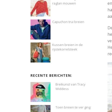
en
raglan mouwen
ha
aa
Capuchon trui breien
De
h
ve
Kussen breien in de
He
rijstekorrelsteek
re
RECENTE BERICHTEN:
Breikunst van Tracy
Widdess
Toen breien te ver ging