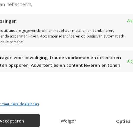
Stekenproef: 10 st en 12 nld in tricotsteek zijn 10 cm
an het scherm.
Gebruikte steken:
Ribbelsteek
ssingen
Alt
Tricotsteek
s uit andere gegevensbronnen met elkaar matchen en combineren,
llende apparaten linken, Apparaten identificeren op basis van automatisch
en informatie.
ragen voor beveiliging, fraude voorkomen en detecteren
Het Patroon
Alt
ten opsporen, Advertenties en content leveren en tonen.
r over deze doeleinden
ops Melody
Accepteren
Weiger
Opties
RECOMMENDED PO