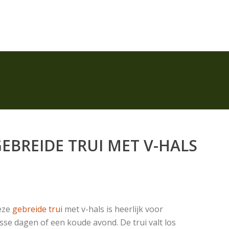
EBREIDE TRUI MET V-HALS
eze
gebreide trui
met v-hals is heerlijk voor
isse dagen of een koude avond. De trui valt los