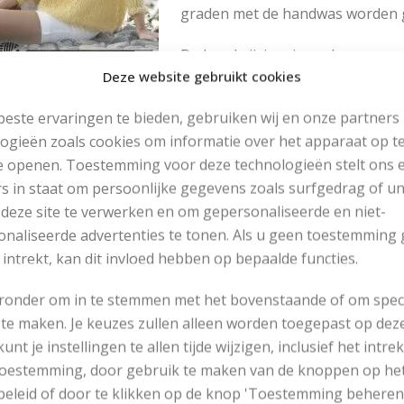
graden met de handwas worden 
De beschrijving, is zoals we gewe
Deze website gebruikt cookies
en duidelijk. Er is per pand een d
goed te volgen is. Daarnaast is 
este ervaringen te bieden, gebruiken wij en onze partners
t alle afmetingen. Daardoor is het makkelijk aflezen hoe g
ogieën zoals cookies om informatie over het apparaat op te
lke maat.
e openen. Toestemming voor deze technologieën stelt ons 
breide trui met v-hals
s in staat om persoonlijke gegevens zoals surfgedrag of u
 deze site te verwerken en om gepersonaliseerde en niet-
naliseerde advertenties te tonen. Als u geen toestemming 
RNGEGEVENS
 intrekt, kan dit invloed hebben op bepaalde functies.
Maten: S – M – L – XL – XXL – XXXL
eronder om in te stemmen met het bovenstaande of om spec
Garen: Drops Melody
te maken. Je keuzes zullen alleen worden toegepast op dez
150 – 200 – 200 – 200 – 250 – 250 gram
 kunt je instellingen te allen tijde wijzigen, inclusief het intr
Rondbreinaald: 80 cm en 9 mm
 toestemming, door gebruik te maken van de knoppen op he
Rondbreinaald: 80 cm en 8 mm
eleid of door te klikken op de knop 'Toestemming beheren