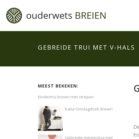
GEBREIDE TRUI MET V-HALS
G
MEEST BEKEKEN:
Kindertrui breien met strepen
Katia Omslagdoek Breien
D
fr
Gebreide meisjestrui met