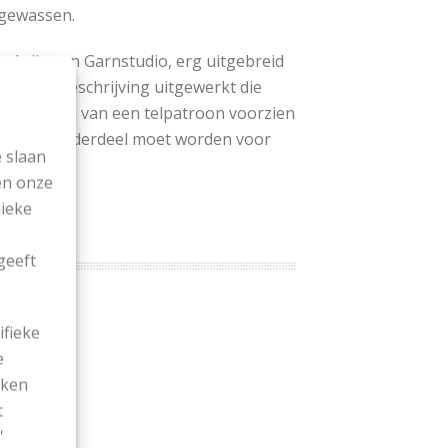
gewassen.
nd zijn van Garnstudio, erg uitgebreid
uidelijke beschrijving uitgewerkt die
het patroon van een telpatroon voorzien
root elk onderdeel moet worden voor
 slaan
en onze
nieke
geeft
ifieke
e
ekken
t
'