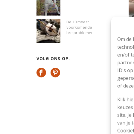
De 10 meest
voorkomende
breiproblemen
Om de b
me
technol
we
en/of t
VOLG ONS OP:
Ge
partner
ID's op
geperso
KE
of deze
Klik hi
keuzes 
site. Je
van je
Cookieb