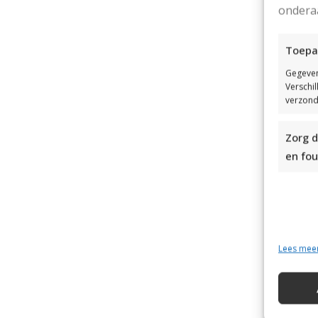
ondera
Toepa
Gegeven
Verschi
verzond
Zorg d
en fou
Lees mee
Dr