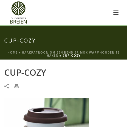
CUP-COZY
HOME
»
HAAKPATROON OM EEN RENDIER MOK WARMHOUDER TE
HAKEN
»
CUP-COZY
CUP-COZY