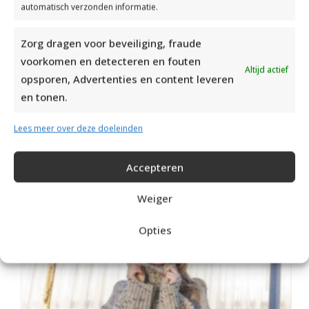
automatisch verzonden informatie.
handschoenen breien. Hopelijk lukt het allemaal!
Vertaling:
Zorg dragen voor beveiliging, fraude
voorkomen en detecteren en fouten
Altijd actief
Wij hebben een
woordenboek
opgesteld van brei en
opsporen, Advertenties en content leveren
haaktermen en daarbij de vertaling van het Engels naar
en tonen.
het Nederlands gegeven. Zo kun je ook deze
Engelstalige patronen makkelijk gebruiken.
Lees meer over deze doeleinden
Accepteren
Weiger
RECENT POSTS
Opties