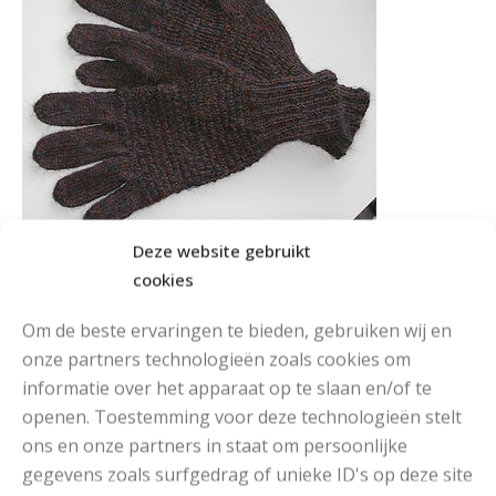
Deze website gebruikt
Ouderwetse Handschoenen
cookies
Om de beste ervaringen te bieden, gebruiken wij en
Een paar klassieke handschoenen, in verschillende
onze partners technologieën zoals cookies om
leuke kleurtjes te breien.
informatie over het apparaat op te slaan en/of te
openen. Toestemming voor deze technologieën stelt
Kinder handschoenen
ons en onze partners in staat om persoonlijke
gegevens zoals surfgedrag of unieke ID's op deze site