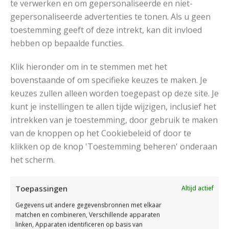
te verwerken en om gepersonaliseerde en niet-
gepersonaliseerde advertenties te tonen. Als u geen
toestemming geeft of deze intrekt, kan dit invloed
hebben op bepaalde functies.
Klik hieronder om in te stemmen met het
bovenstaande of om specifieke keuzes te maken. Je
keuzes zullen alleen worden toegepast op deze site. Je
kunt je instellingen te allen tijde wijzigen, inclusief het
intrekken van je toestemming, door gebruik te maken
van de knoppen op het Cookiebeleid of door te
klikken op de knop 'Toestemming beheren' onderaan
Kinder handschoentjes
het scherm.
Ook voor de kleinsten zijn erv andschoenen nodig, met
Toepassingen
Altijd actief
dit patroon kan je leuke handschoentjes breien.
Gegevens uit andere gegevensbronnen met elkaar
matchen en combineren, Verschillende apparaten
Met deze leuke breipatronen kan je razendsnel
linken, Apparaten identificeren op basis van