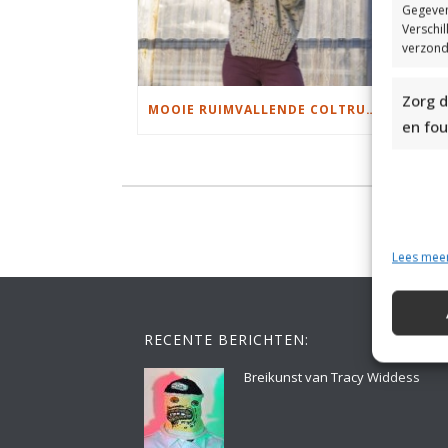
Gegeven
Verschi
verzond
Zorg d
MOOIE RUIMVALLENDE COLTRUI BREIEN
en fou
Lees mee
RECENTE BERICHTEN:
Breikunst van Tracy Widdess