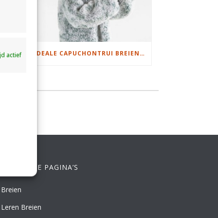
DAMESJAS BREIEN VAN HEERLIJK ZACHT GAREN
IDEALE CAPUCHONTRUI BREIEN VOOR THUIS OP DE BANK
ijd actief
ELANGRIJKE PAGINA’S
Breien
Leren Breien