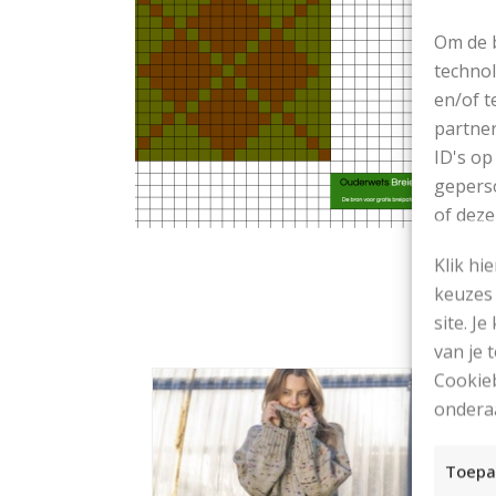
Om de b
technol
en/of t
partner
ID's op
geperso
of deze
Klik hi
keuzes 
site. Je
van je
Cookieb
ondera
Toepa