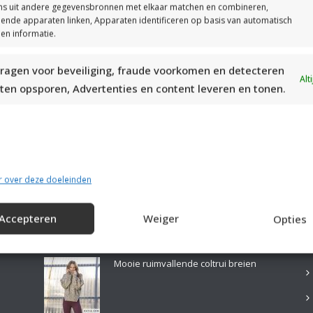
s uit andere gegevensbronnen met elkaar matchen en combineren,
llende apparaten linken, Apparaten identificeren op basis van automatisch
en informatie.
ragen voor beveiliging, fraude voorkomen en detecteren
MOOIE DIKGESTREEPTE SOKKEN BREIEN VAN DURABLE GAREN
Alt
ten opsporen, Advertenties en content leveren en tonen.
r over deze doeleinden
Accepteren
Weiger
Opties
LAATSTE PATRONEN:
B
Mooie ruimvallende coltrui breien