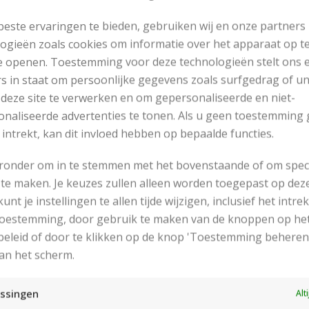
este ervaringen te bieden, gebruiken wij en onze partners
ogieën zoals cookies om informatie over het apparaat op te
e openen. Toestemming voor deze technologieën stelt ons 
s in staat om persoonlijke gegevens zoals surfgedrag of u
 deze site te verwerken en om gepersonaliseerde en niet-
naliseerde advertenties te tonen. Als u geen toestemming 
 intrekt, kan dit invloed hebben op bepaalde functies.
eronder om in te stemmen met het bovenstaande of om spec
te maken. Je keuzes zullen alleen worden toegepast op dez
 kunt je instellingen te allen tijde wijzigen, inclusief het intr
RECENT POSTS
 toestemming, door gebruik te maken van de knoppen op he
eleid of door te klikken op de knop 'Toestemming beheren
an het scherm.
ssingen
Alt