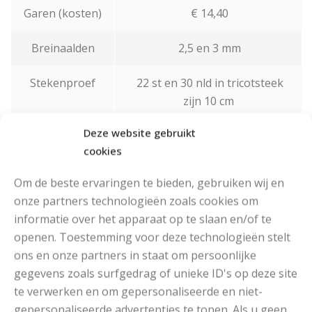
Garen (kosten)
€ 14,40
Breinaalden
2,5 en 3 mm
Stekenproef
22 st en 30 nld in tricotsteek
zijn 10 cm
Deze website gebruikt
Steken
ribbelsteek; tricotsteek
cookies
Om de beste ervaringen te bieden, gebruiken wij en
onze partners technologieën zoals cookies om
Het Patroon
informatie over het apparaat op te slaan en/of te
openen. Toestemming voor deze technologieën stelt
ons en onze partners in staat om persoonlijke
gegevens zoals surfgedrag of unieke ID's op deze site
te verwerken en om gepersonaliseerde en niet-
gepersonaliseerde advertenties te tonen. Als u geen