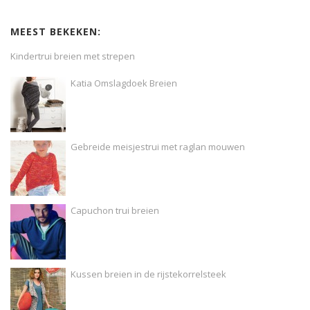
MEEST BEKEKEN:
Kindertrui breien met strepen
Katia Omslagdoek Breien
Gebreide meisjestrui met raglan mouwen
Capuchon trui breien
Kussen breien in de rijstekorrelsteek