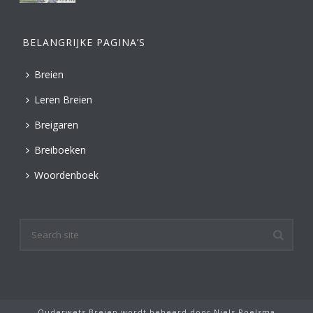
BELANGRIJKE PAGINA’S
Breien
Leren Breien
Breigaren
Breiboeken
Woordenboek
Ouderwets Breien wordt beheerd door
Niels Poelsma