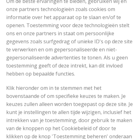
Om de beste ervaringen te bieden, gebruiken wij en
Drops Baby Merino Mix (50 gr)
€3,35
Bestel
onze partners technologieën zoals cookies om
nu*
informatie over het apparaat op te slaan en/of te
*De garens worden verkocht op OuderwetsGaren.nl waar
openen. Toestemming voor deze technologieën stelt
wij garens verkopen. Dus je bestelt gewoon vertrouwd via
ons en onze partners in staat om persoonlijke
ons, maar dan op een andere website.
gegevens zoals surfgedrag of unieke ID's op deze site
te verwerken en om gepersonaliseerde en niet-
gepersonaliseerde advertenties te tonen. Als u geen
Het Patroon
toestemming geeft of deze intrekt, kan dit invloed
hebben op bepaalde functies.
Klik hieronder om in te stemmen met het
bovenstaande of om specifieke keuzes te maken. Je
keuzes zullen alleen worden toegepast op deze site. Je
kunt je instellingen te allen tijde wijzigen, inclusief het
intrekken van je toestemming, door gebruik te maken
van de knoppen op het Cookiebeleid of door te
klikken op de knop 'Toestemming beheren' onderaan