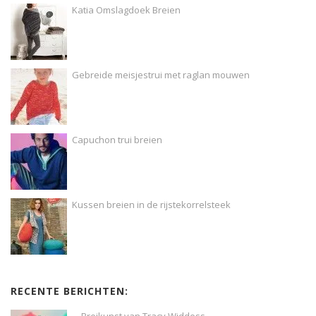
Katia Omslagdoek Breien
Gebreide meisjestrui met raglan mouwen
Capuchon trui breien
Kussen breien in de rijstekorrelsteek
RECENTE BERICHTEN:
Breikunst van Tracy Widdess