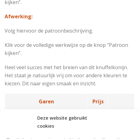
kijken”.
Afwerking:
Volg hiervoor de patroonbeschrijving.
Klik voor de volledige werkwijze op de knop “Patroon
kijken”.
Heel veel succes met het breien van dit knuffelkonijn.
Het staat je natuurlijk vrij om voor andere kleuren te
kiezen. Dit naar eigen smaak en inzicht.
Garen
Prijs
Drops Baby Merino Uni Colour
€3,35
Bestel
Deze website gebruikt
(50 gr)
nu*
cookies