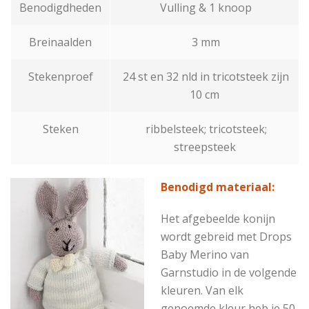
Benodigdheden
Vulling & 1 knoop
Breinaalden
3 mm
Stekenproef
24 st en 32 nld in tricotsteek zijn
10 cm
Steken
ribbelsteek; tricotsteek;
streepsteek
Benodigd materiaal:
Het afgebeelde konijn
wordt gebreid met Drops
Baby Merino van
Garnstudio in de volgende
kleuren. Van elk
genoemde kleur heb je 50