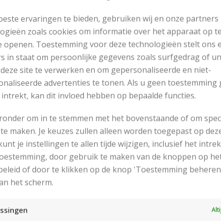
este ervaringen te bieden, gebruiken wij en onze partners
ogieën zoals cookies om informatie over het apparaat op te
e openen. Toestemming voor deze technologieën stelt ons 
s in staat om persoonlijke gegevens zoals surfgedrag of u
 deze site te verwerken en om gepersonaliseerde en niet-
naliseerde advertenties te tonen. Als u geen toestemming 
 intrekt, kan dit invloed hebben op bepaalde functies.
eronder om in te stemmen met het bovenstaande of om spec
te maken. Je keuzes zullen alleen worden toegepast op dez
 kunt je instellingen te allen tijde wijzigen, inclusief het intr
RECENT POSTS
 toestemming, door gebruik te maken van de knoppen op he
eleid of door te klikken op de knop 'Toestemming beheren
an het scherm.
ssingen
Alt