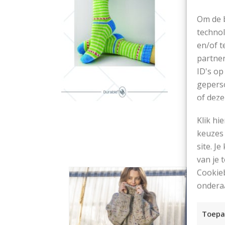
Om de b
technol
en/of t
partner
ID's op
geperso
of deze
Klik hi
keuzes 
site. Je
van je
Cookieb
ondera
Toepa