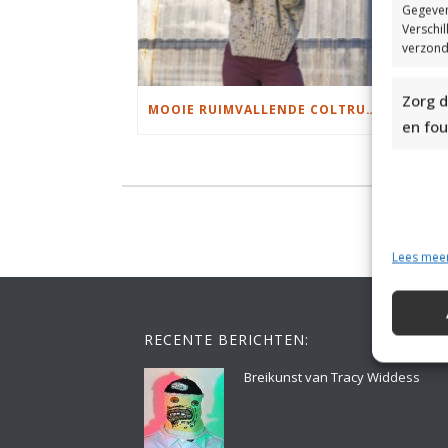
Gegeven
Verschi
verzond
Zorg d
MOOIE RUIMVALLENDE COLTRUI BREIEN
en fou
Lees mee
RECENTE BERICHTEN:
Breikunst van Tracy Widdess