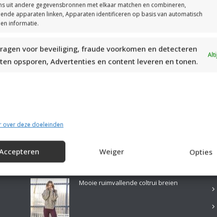
s uit andere gegevensbronnen met elkaar matchen en combineren,
llende apparaten linken, Apparaten identificeren op basis van automatisch
en informatie.
ragen voor beveiliging, fraude voorkomen en detecteren
MOOIE DIKGESTREEPTE SOKKEN BREIEN VAN DURABLE GAREN
Alt
ten opsporen, Advertenties en content leveren en tonen.
r over deze doeleinden
Accepteren
Weiger
Opties
LAATSTE PATRONEN:
B
Mooie ruimvallende coltrui breien