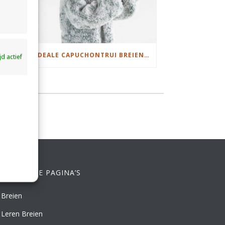
DAMESJAS BREIEN VAN HEERLIJK ZACHT GAREN
IDEALE CAPUCHONTRUI BREIEN VOOR THUIS OP DE BANK
ijd actief
ELANGRIJKE PAGINA’S
Breien
Leren Breien