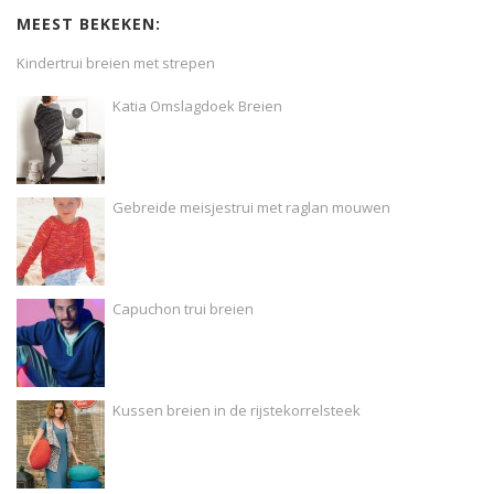
MEEST BEKEKEN:
Kindertrui breien met strepen
Katia Omslagdoek Breien
Gebreide meisjestrui met raglan mouwen
Capuchon trui breien
Kussen breien in de rijstekorrelsteek