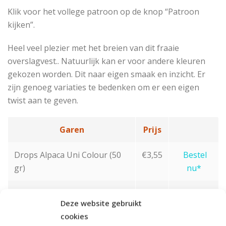
Klik voor het vollege patroon op de knop “Patroon
kijken”.
Heel veel plezier met het breien van dit fraaie
overslagvest.. Natuurlijk kan er voor andere kleuren
gekozen worden. Dit naar eigen smaak en inzicht. Er
zijn genoeg variaties te bedenken om er een eigen
twist aan te geven.
Garen
Prijs
Drops Alpaca Uni Colour (50
€3,55
Bestel
gr)
nu*
Drops Alpaca Mix (50 gr)
€3,75
Bestel
Deze website gebruikt
nu*
cookies