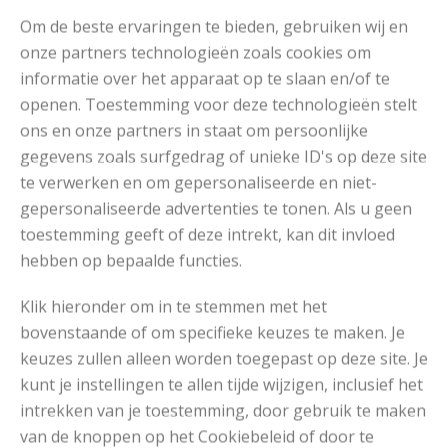
Drops Kid-Silk Uni Colour (25
€5,25
Bestel
Om de beste ervaringen te bieden, gebruiken wij en
gr)
nu*
onze partners technologieën zoals cookies om
informatie over het apparaat op te slaan en/of te
Drops Kid-Silk Long Print (25
€5,25
Bestel
openen. Toestemming voor deze technologieën stelt
gr)
nu*
ons en onze partners in staat om persoonlijke
*De garens worden verkocht op OuderwetsGaren.nl waar
gegevens zoals surfgedrag of unieke ID's op deze site
wij garens verkopen. Dus je bestelt gewoon vertrouwd via
te verwerken en om gepersonaliseerde en niet-
ons, maar dan op een andere website.
gepersonaliseerde advertenties te tonen. Als u geen
toestemming geeft of deze intrekt, kan dit invloed
hebben op bepaalde functies.
Het Patroon
Klik hieronder om in te stemmen met het
bovenstaande of om specifieke keuzes te maken. Je
keuzes zullen alleen worden toegepast op deze site. Je
kunt je instellingen te allen tijde wijzigen, inclusief het
intrekken van je toestemming, door gebruik te maken
van de knoppen op het Cookiebeleid of door te