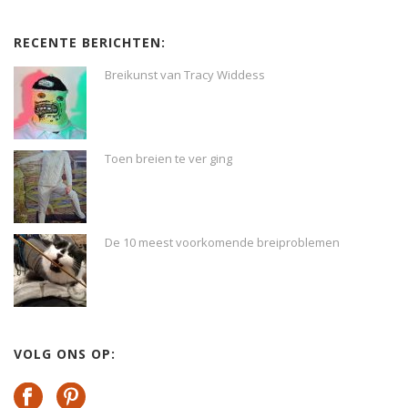
RECENTE BERICHTEN:
Breikunst van Tracy Widdess
Toen breien te ver ging
De 10 meest voorkomende breiproblemen
VOLG ONS OP: