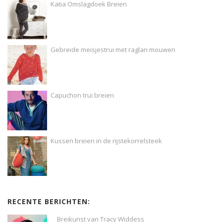
Katia Omslagdoek Breien
Gebreide meisjestrui met raglan mouwen
Capuchon trui breien
Kussen breien in de rijstekorrelsteek
RECENTE BERICHTEN:
Breikunst van Tracy Widdess