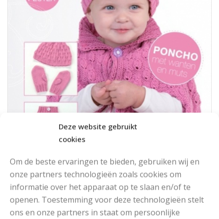
Deze website gebruikt
cookies
Om de beste ervaringen te bieden, gebruiken wij en
onze partners technologieën zoals cookies om
informatie over het apparaat op te slaan en/of te
SCHEEPJESWOL PONCHO, MUTS EN WANTJES
openen. Toestemming voor deze technologieën stelt
BREIEN
ons en onze partners in staat om persoonlijke
Met dit leuke patroon van Scheepjeswol kun je