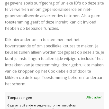
gegevens zoals surfgedrag of unieke ID's op deze site
een leuke poncho, muts en wantjes breien voor
te verwerken en om gepersonaliseerde en niet-
baby's. Het patroon is niet heel eenvoudig maar
gepersonaliseerde advertenties te tonen. Als u geen
wel heel leuk.
toestemming geeft of deze intrekt, kan dit invloed
hebben op bepaalde functies.
Read More
Klik hieronder om in te stemmen met het
bovenstaande of om specifieke keuzes te maken. Je
keuzes zullen alleen worden toegepast op deze site. Je
kunt je instellingen te allen tijde wijzigen, inclusief het
DOORZOEK DE SITE:
intrekken van je toestemming, door gebruik te maken
van de knoppen op het Cookiebeleid of door te
klikken op de knop 'Toestemming beheren' onderaan
het scherm.
Breipatronen
Toepassingen
Altijd actief
Gegevens uit andere gegevensbronnen met elkaar