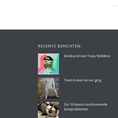
RECENTE BERICHTEN:
Breikunst van Tracy Widdess
Toen breien te ver ging
De 10 meest voorkomende
breiproblemen