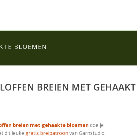
AKTE BLOEMEN
LOFFEN BREIEN MET GEHAAK
offen breien met gehaakte bloemen
doe je
t dit leuke
gratis breipatroon
van Garnstudio.