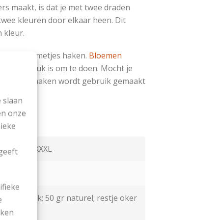
ers maakt, is dat je met twee draden
 twee kleuren door elkaar heen. Dit
 kleur.
e vier bloemetjes haken.
Bloemen
heid die leuk is om te doen. Mocht je
bloemen te haken wordt gebruik gemaakt
 slaan
en onze
nieke
XL – XXL – XXXL
geeft
 Nepal
ifieke
50 gr pink; 50 gr naturel; restje oker
e
ekken