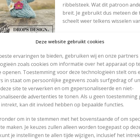
ribbelsteek. Wat dit patroon and
breit. Je gebruikt dus meteen de
scheelt weer telkens wisselen van
Om de sloffen af te werken kun j
Deze website gebruikt cookies
haken
is een erg populaire bezig
et kunnen
haken
, kun je dit ook achterwege laten. Om de 
este ervaringen te bieden, gebruiken wij en onze partners
n lossen, vasten, stokjes en halve vasten.
ogieën zoals cookies om informatie over het apparaat op te
e openen. Toestemming voor deze technologieën stelt ons 
offen breien met gehaakte bloemen
s in staat om persoonlijke gegevens zoals surfgedrag of u
 deze site te verwerken en om gepersonaliseerde en niet-
Maten
S – M – L – 
naliseerde advertenties te tonen. Als u geen toestemming 
 intrekt, kan dit invloed hebben op bepaalde functies.
Garen
Drops
eronder om in te stemmen met het bovenstaande of om spec
Garen (hoeveelheid)
150 gr zeeblauw; 150 gr aqua blauw; 
te maken. Je keuzes zullen alleen worden toegepast op dez
 kunt je instellingen te allen tijde wijzigen, inclusief het intr