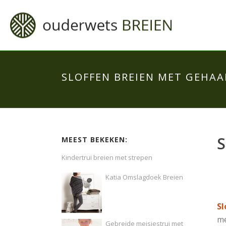
SLOFFEN BREIEN MET GEHA
S
MEEST BEKEKEN:
Kindertrui breien met strepen
Katia Omslagdoek Breien
Sl
me
Gebreide meisjestrui met