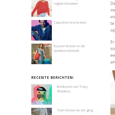
De
raglan mouwen
me
vo
Capuchon trui breien
te
op
Er
Kussen breien in de
so
rijstekorrelsteek
ee
an
RECENTE BERICHTEN:
Breikunst van Tracy
Widdess
Toen breien te ver ging