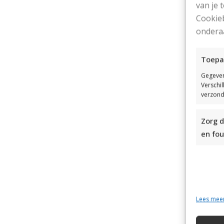
van je
Cookieb
ondera
Toepa
Gegeven
Verschi
verzond
Zorg d
en fou
Lees mee