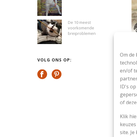
De 10 meest
voorkomende
breiproblemen
ni
Om de b
va
VOLG ONS OP:
technol
en/of t
Sl
partner
ID's op
geperso
of deze
Klik hi
keuzes 
site. Je