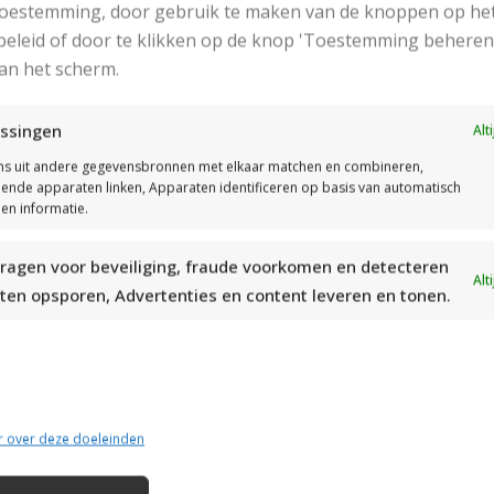
400 gr
 toestemming, door gebruik te maken van de knoppen op he
eleid of door te klikken op de knop 'Toestemming beheren
an het scherm.
Garen (kosten)
€ 
ssingen
Alt
Breinaalden
6
s uit andere gegevensbronnen met elkaar matchen en combineren,
Stekenproef
13 st en 26 nld in ribbels
llende apparaten linken, Apparaten identificeren op basis van automatisch
en informatie.
Steken
ribb
ragen voor beveiliging, fraude voorkomen en detecteren
Alt
ten opsporen, Advertenties en content leveren en tonen.
Het Patroon
r over deze doeleinden