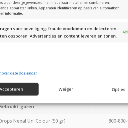
Streeppatroon
s uit andere gegevensbronnen met elkaar matchen en combineren,
llende apparaten linken, Apparaten identificeren op basis van automatisch
tvoering:
en informatie.
t patroon van de tuniek bestaat uit een pas, lijf en mouwen
ragen voor beveiliging, fraude voorkomen en detecteren
Alt
neden gebreid.
Voor het op de juiste manier breien van de t
ten opsporen, Advertenties en content leveren en tonen.
troonbeschrijving en het telpatroon voor het streeppatroon
gemene tips bij de patroonbeschrijving zorgvuldig door te 
werking:
r over deze doeleinden
ai de openingen onder de mouwen dicht.
Heel veel plezier 
niek.
Zeker is dat je er heel veel plezier aan gaat beleven.
Na
Accepteren
Weiger
Opties
dere kleuren gekozen worden.
Gebruikt garen
Drops Nepal Uni Colour (50 gr)
800-800-