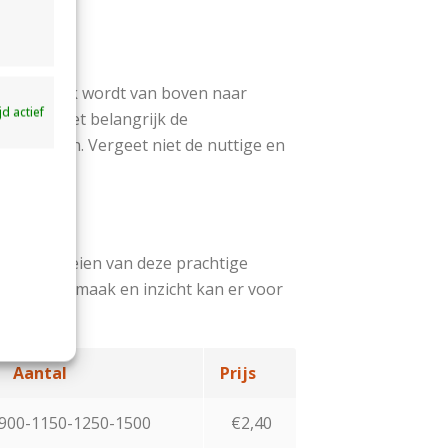
.
De tuniek wordt van boven naar
ijd actief
uniek is het belangrijk de
 te volgen. Vergeet niet de nuttige en
nemen.
met het breien van deze prachtige
ar eigen smaak en inzicht kan er voor
Aantal
Prijs
900-1150-1250-1500
€2,40