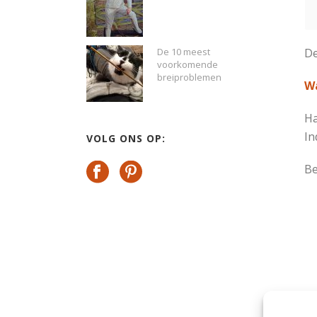
De
De 10 meest
voorkomende
breiproblemen
Wa
Ha
In
VOLG ONS OP:
Be
De