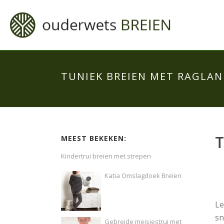
TUNIEK BREIEN MET RAGL
MEEST BEKEKEN:
Kindertrui breien met strepen
Katia Omslagdoek Breien
Le
sn
Gebreide meisjestrui met