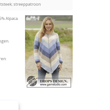
otsteek; streeppatroon
5% Alpaca.
ogen.
ren: