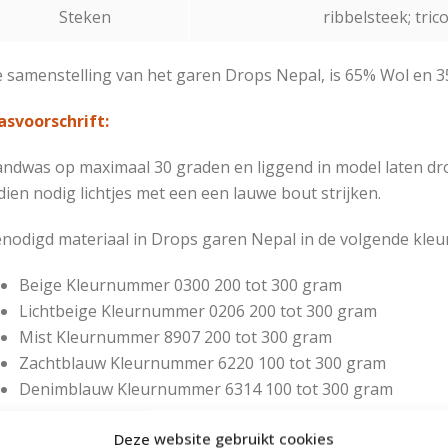
Steken
ribbelsteek; tric
 samenstelling van het garen Drops Nepal, is 65% Wol en 3
svoorschrift:
ndwas op maximaal 30 graden en liggend in model laten dr
dien nodig lichtjes met een een lauwe bout strijken.
nodigd materiaal in Drops garen Nepal in de volgende kleu
Beige
Kleurnummer 0300
200 tot 300 gram
Lichtbeige
Kleurnummer
0206
200 tot 300 gram
Mist
Kleurnummer 8907
200 tot 300 gram
Zachtblauw
Kleurnummer 6220
100 tot 300 gram
Denimblauw
Kleurnummer
6314
100 tot 300 gram
 hoeveelheid garen is afhankelijk van de gekozen maat.
Deze website gebruikt cookies