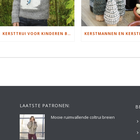
KERSTTRUI VOOR KINDEREN BREIEN MET SNEEUWPOP
LAATSTE PATRONEN:
B
Mooie ruimvallende coltrui breien