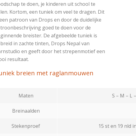
odschap te doen, je kinderen uit school te
len. Kortom, een tuniek om veel te dragen.
Dit
 een patroon van Drops en door de duidelijke
troonbeschrijving goed te doen voor de
ginnende breister. De afgebeelde tuniek is
breid in zachte tinten, Drops Nepal van
rnstudio en geeft door het strepenmotief een
oi resultaat.
uniek breien met raglanmouwen
Maten
S – M – L –
Breinaalden
Stekenproef
15 st en 19 nld i