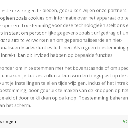
 wordt met de volgende breinaalden gewerkt:
este ervaringen te bieden, gebruiken wij en onze partners
ogieën zoals cookies om informatie over het apparaat op te
Breinaalden zonder knop en Rondbreinaalden (40 en 80
e openen. Toestemming voor deze technologieën stelt ons 
Breinaalden zonder knop en Rondbreinaalden (40 cm), n
s in staat om persoonlijke gegevens zoals surfgedrag of u
 deze site te verwerken en om gepersonaliseerde en niet-
eekverhouding:
naliseerde advertenties te tonen. Als u geen toestemming 
In Tricotsteek met garen Nepal en breinaalden nummer
 intrekt, kan dit invloed hebben op bepaalde functies.
Proeflapje van 10 bij 10 cm is 15 steken en 19 naald
eronder om in te stemmen met het bovenstaande of om spec
In Tricotsteek met garen Nepal en breinaalden nummer 
te maken. Je keuzes zullen alleen worden toegepast op dez
Proeflapje van 10 bij 10 cm is 16 steken en 20 naald
 kunt je instellingen te allen tijde wijzigen, inclusief het intr
dien afwijkend, de breinaalden aanpassen.
 toestemming, door gebruik te maken van de knoppen op he
eleid of door te klikken op de knop 'Toestemming beheren
bruikte steken:
an het scherm.
Tricotsteek
ssingen
Alt
Ribbelsteek