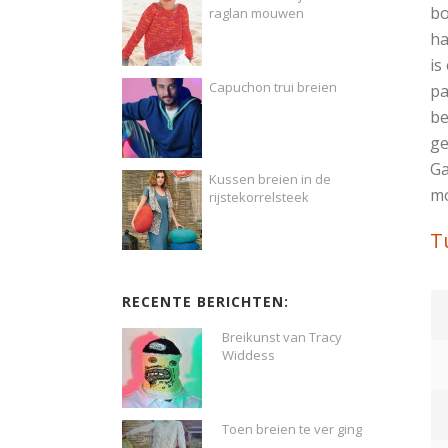
bo
raglan mouwen
ha
is
Capuchon trui breien
pa
be
ge
Ga
Kussen breien in de
mo
rijstekorrelsteek
T
RECENTE BERICHTEN:
Breikunst van Tracy
Widdess
Toen breien te ver ging