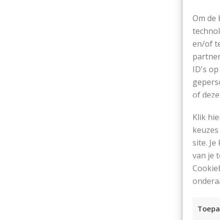
Er
Om de b
technol
en/of t
partner
ID's op
St
geperso
of deze
Klik hi
keuzes 
site. Je
In
van je
Cookieb
Ge
ondera
Toepa