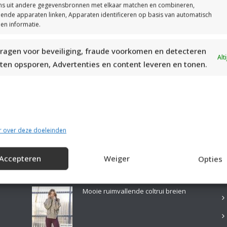
s uit andere gegevensbronnen met elkaar matchen en combineren,
llende apparaten linken, Apparaten identificeren op basis van automatisch
en informatie.
ragen voor beveiliging, fraude voorkomen en detecteren
MOOIE DIKGESTREEPTE SOKKEN BREIEN VAN DURABLE GAREN
Alt
ten opsporen, Advertenties en content leveren en tonen.
r over deze doeleinden
Accepteren
Weiger
Opties
LAATSTE PATRONEN:
B
Mooie ruimvallende coltrui breien