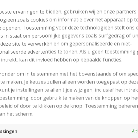
este ervaringen te bieden, gebruiken wij en onze partners
ogieën zoals cookies om informatie over het apparaat op te
e openen. Toestemming voor deze technologieën stelt ons 
s in staat om persoonlijke gegevens zoals surfgedrag of u
 deze site te verwerken en om gepersonaliseerde en niet-
naliseerde advertenties te tonen. Als u geen toestemming 
 intrekt, kan dit invloed hebben op bepaalde functies.
eronder om in te stemmen met het bovenstaande of om spec
te maken. Je keuzes zullen alleen worden toegepast op dez
 kunt je instellingen te allen tijde wijzigen, inclusief het intr
RECENT POSTS
 toestemming, door gebruik te maken van de knoppen op he
eleid of door te klikken op de knop 'Toestemming beheren
an het scherm.
ssingen
Alt