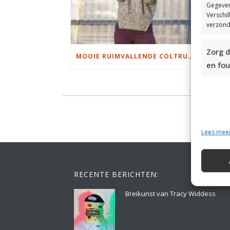
Gegeven
Verschi
verzond
Zorg d
MOOIE RUIMVALLENDE COLTRUI BREIEN
en fou
Lees mee
RECENTE BERICHTEN:
Breikunst van Tracy Widdess