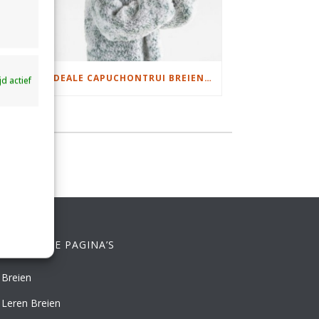
DAMESJAS BREIEN VAN HEERLIJK ZACHT GAREN
IDEALE CAPUCHONTRUI BREIEN VOOR THUIS OP DE BANK
ijd actief
ELANGRIJKE PAGINA’S
Breien
Leren Breien