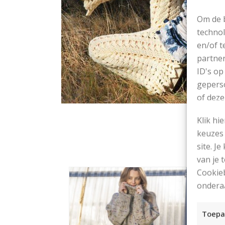
Om de b
technol
en/of t
partner
ID's op
geperso
of deze
Klik hi
keuzes 
site. Je
van je
Cookieb
ondera
Toepa