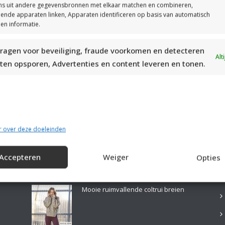
s uit andere gegevensbronnen met elkaar matchen en combineren,
llende apparaten linken, Apparaten identificeren op basis van automatisch
en informatie.
ragen voor beveiliging, fraude voorkomen en detecteren
MOOIE DIKGESTREEPTE SOKKEN BREIEN VAN DURABLE GAREN
Alt
ten opsporen, Advertenties en content leveren en tonen.
r over deze doeleinden
Accepteren
Weiger
Opties
LAATSTE PATRONEN:
B
Mooie ruimvallende coltrui breien