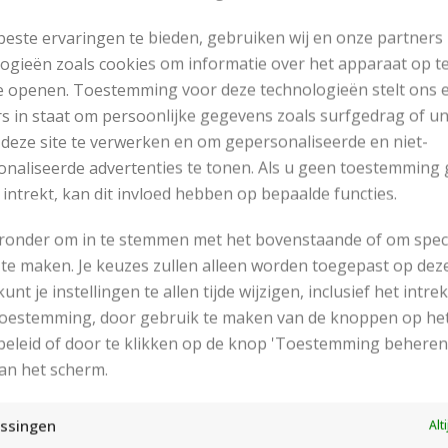
este ervaringen te bieden, gebruiken wij en onze partners
ogieën zoals cookies om informatie over het apparaat op te
e openen. Toestemming voor deze technologieën stelt ons 
s in staat om persoonlijke gegevens zoals surfgedrag of u
 deze site te verwerken en om gepersonaliseerde en niet-
naliseerde advertenties te tonen. Als u geen toestemming 
 intrekt, kan dit invloed hebben op bepaalde functies.
eronder om in te stemmen met het bovenstaande of om spec
te maken. Je keuzes zullen alleen worden toegepast op dez
 kunt je instellingen te allen tijde wijzigen, inclusief het intr
RECENT POSTS
 toestemming, door gebruik te maken van de knoppen op he
eleid of door te klikken op de knop 'Toestemming beheren
an het scherm.
ssingen
Alt