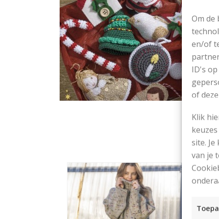
Om de b
technol
en/of t
partner
ID's op
geperso
of deze
Klik hi
keuzes 
site. Je
van je
Cookieb
ondera
Toepa