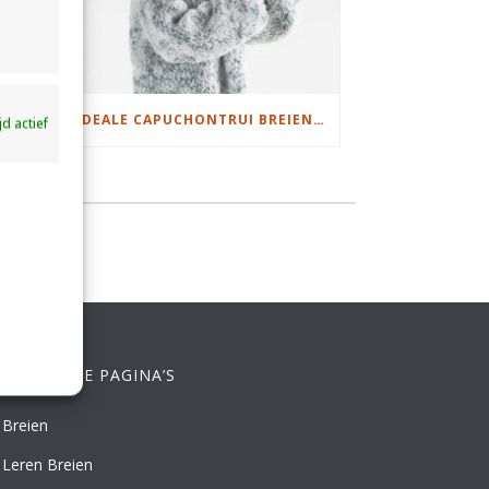
DAMESJAS BREIEN VAN HEERLIJK ZACHT GAREN
IDEALE CAPUCHONTRUI BREIEN VOOR THUIS OP DE BANK
ijd actief
ELANGRIJKE PAGINA’S
Breien
Leren Breien