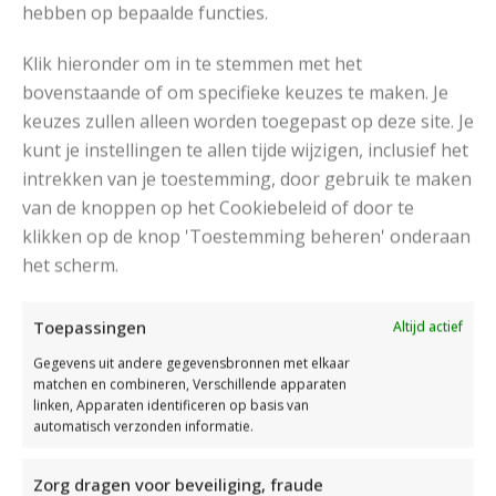
hebben op bepaalde functies.
Klik hieronder om in te stemmen met het
bovenstaande of om specifieke keuzes te maken. Je
keuzes zullen alleen worden toegepast op deze site. Je
kunt je instellingen te allen tijde wijzigen, inclusief het
intrekken van je toestemming, door gebruik te maken
van de knoppen op het Cookiebeleid of door te
FAIR ISLE BREIEN
klikken op de knop 'Toestemming beheren' onderaan
Fair Isle breien van Lynne Watterson is een
het scherm.
geweldig boek om Fair Isle helemaal onder de
knie te krijgen. Met dit boek krijg je een compleet
Toepassingen
Altijd actief
naslagwerk.
Gegevens uit andere gegevensbronnen met elkaar
matchen en combineren, Verschillende apparaten
linken, Apparaten identificeren op basis van
automatisch verzonden informatie.
Read More
Zorg dragen voor beveiliging, fraude