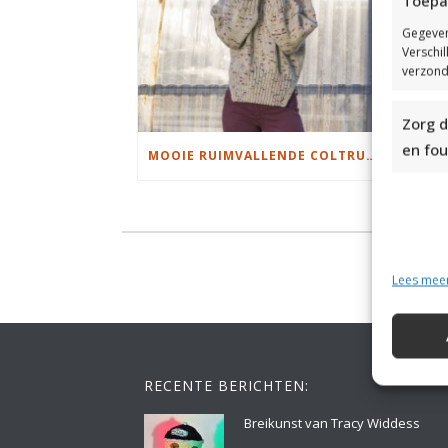
Toepa
Gegeven
Verschi
verzond
Zorg d
en fou
MOOIE RUIMVALLENDE COLTRUI BREIEN
Lees mee
RECENTE BERICHTEN:
Breikunst van Tracy Widdess