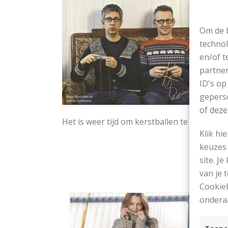
Om de b
technol
en/of t
partner
ID's op
geperso
of deze
Het is weer tijd om kerstballen te gaan brei
Klik hi
keuzes 
site. Je
van je
Cookieb
ondera