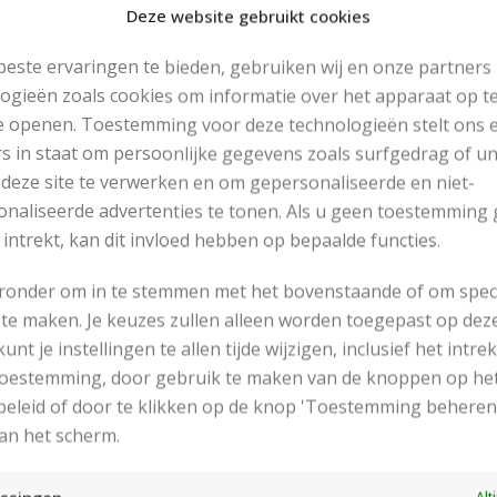
Deze website gebruikt cookies
este ervaringen te bieden, gebruiken wij en onze partners
ogieën zoals cookies om informatie over het apparaat op te
e openen. Toestemming voor deze technologieën stelt ons 
s in staat om persoonlijke gegevens zoals surfgedrag of u
 deze site te verwerken en om gepersonaliseerde en niet-
naliseerde advertenties te tonen. Als u geen toestemming 
 intrekt, kan dit invloed hebben op bepaalde functies.
en!
eronder om in te stemmen met het bovenstaande of om spec
te maken. Je keuzes zullen alleen worden toegepast op dez
 kunt je instellingen te allen tijde wijzigen, inclusief het intr
 toestemming, door gebruik te maken van de knoppen op he
RECENT POSTS
eleid of door te klikken op de knop 'Toestemming beheren
an het scherm.
Alt