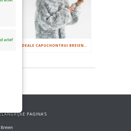
ijd actief
DAMESJAS BREIEN VAN HEERLIJK ZACHT GAREN
IDEALE CAPUCHONTRUI BREIEN VOOR THUIS OP DE BANK
ELANGRIJKE PAGINA’S
Breien