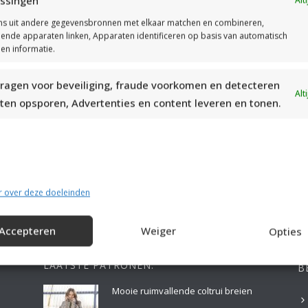
ssingen
s uit andere gegevensbronnen met elkaar matchen en combineren,
llende apparaten linken, Apparaten identificeren op basis van automatisch
en informatie.
ragen voor beveiliging, fraude voorkomen en detecteren
Alt
ten opsporen, Advertenties en content leveren en tonen.
MOOIE DIKGESTREEPTE SOKKEN BREIEN VAN DURABLE GAREN
r over deze doeleinden
Accepteren
Weiger
Opties
LAATSTE PATRONEN:
B
Mooie ruimvallende coltrui breien