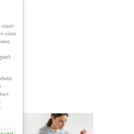
 slaan
en onze
nieke
geeft
ifieke
e
ekken
t
'
ijd actief