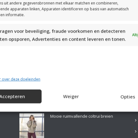
s uit andere gegevensbronnen met elkaar matchen en combineren,
llende apparaten linken, Apparaten identificeren op basis van automatisch
en informatie.
ragen voor beveiliging, fraude voorkomen en detecteren
MOOIE DIKGESTREEPTE SOKKEN BREIEN VAN DURABLE GAREN
Alt
ten opsporen, Advertenties en content leveren en tonen.
r over deze doeleinden
Accepteren
Weiger
Opties
LAATSTE PATRONEN:
B
Mooie ruimvallende coltrui breien