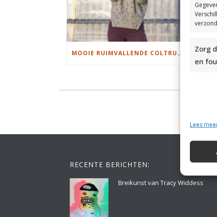
Gegeven
Verschi
verzond
Zorg d
MOOIE RUIMVALLENDE COLTRUI BREIEN
en fou
Lees mee
RECENTE BERICHTEN:
Breikunst van Tracy Widdess