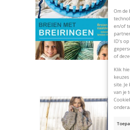
Om de b
technol
en/of t
partner
ID's op
geperso
of deze
Klik hi
keuzes 
site. Je
van je
Cookieb
ondera
Toepa