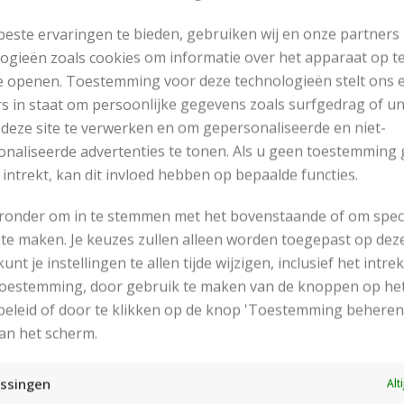
este ervaringen te bieden, gebruiken wij en onze partners
ogieën zoals cookies om informatie over het apparaat op te
e openen. Toestemming voor deze technologieën stelt ons 
s in staat om persoonlijke gegevens zoals surfgedrag of u
 deze site te verwerken en om gepersonaliseerde en niet-
naliseerde advertenties te tonen. Als u geen toestemming 
 intrekt, kan dit invloed hebben op bepaalde functies.
eronder om in te stemmen met het bovenstaande of om spec
te maken. Je keuzes zullen alleen worden toegepast op dez
 kunt je instellingen te allen tijde wijzigen, inclusief het intr
RECENT POSTS
 toestemming, door gebruik te maken van de knoppen op he
eleid of door te klikken op de knop 'Toestemming beheren
an het scherm.
ssingen
Alt