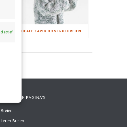
DAMESJAS BREIEN VAN HEERLIJK ZACHT GAREN
IDEALE CAPUCHONTRUI BREIEN VOOR THUIS OP DE BANK
ijd actief
ELANGRIJKE PAGINA’S
Breien
Leren Breien