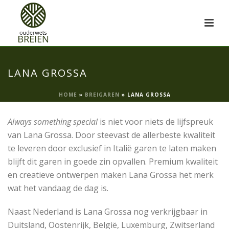
LANA GROSSA
HOME
»
BREIGAREN
»
LANA GROSSA
Always something special
is niet voor niets de lijfspreuk
van Lana Grossa. Door steevast de allerbeste kwaliteit
te leveren door exclusief in Italië garen te laten maken
blijft dit garen in goede zin opvallen. Premium kwaliteit
en creatieve ontwerpen maken Lana Grossa het merk
wat het vandaag de dag is.
Naast Nederland is Lana Grossa nog verkrijgbaar in
Duitsland, Oostenrijk, België, Luxemburg, Zwitserland