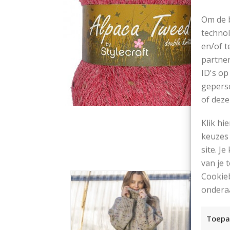
Om de b
technol
en/of t
partner
ID's op
geperso
of deze
Klik hi
keuzes 
site. Je
van je
Cookieb
ondera
Toepa