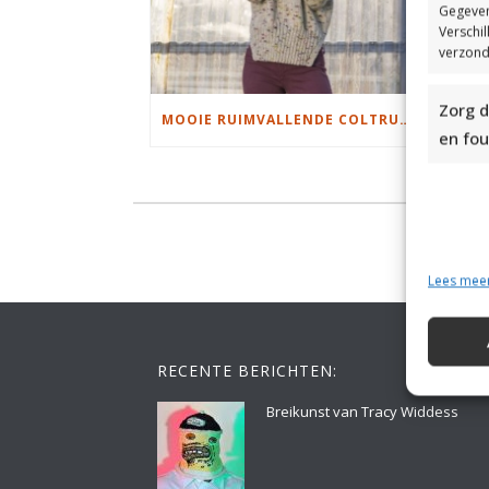
Gegeven
Verschi
verzond
Zorg d
MOOIE RUIMVALLENDE COLTRUI BREIEN
en fou
Lees mee
RECENTE BERICHTEN:
Breikunst van Tracy Widdess