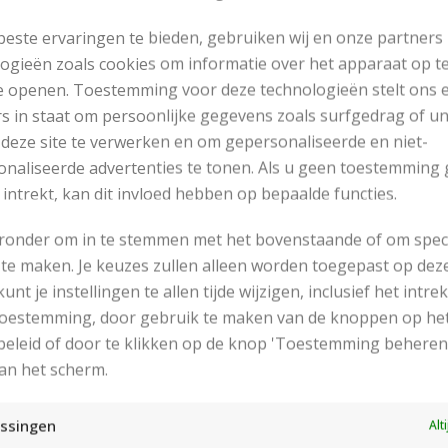
este ervaringen te bieden, gebruiken wij en onze partners
ogieën zoals cookies om informatie over het apparaat op te
e openen. Toestemming voor deze technologieën stelt ons 
s in staat om persoonlijke gegevens zoals surfgedrag of u
 deze site te verwerken en om gepersonaliseerde en niet-
naliseerde advertenties te tonen. Als u geen toestemming 
 intrekt, kan dit invloed hebben op bepaalde functies.
eronder om in te stemmen met het bovenstaande of om spec
te maken. Je keuzes zullen alleen worden toegepast op dez
 kunt je instellingen te allen tijde wijzigen, inclusief het intr
RECENT POSTS
 toestemming, door gebruik te maken van de knoppen op he
eleid of door te klikken op de knop 'Toestemming beheren
an het scherm.
ssingen
Alt