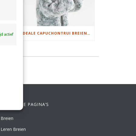
DAMESJAS BREIEN VAN HEERLIJK ZACHT GAREN
IDEALE CAPUCHONTRUI BREIEN VOOR THUIS OP DE BANK
ijd actief
ELANGRIJKE PAGINA’S
Breien
Leren Breien