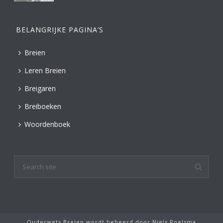
BELANGRIJKE PAGINA’S
Breien
Leren Breien
Breigaren
Breiboeken
Woordenboek
Ouderwets Breien wordt beheerd door
Niels Poelsma