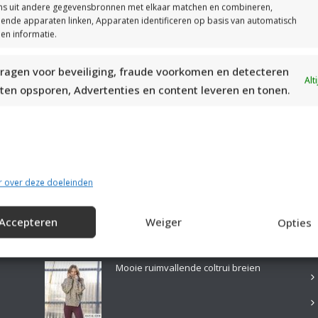
s uit andere gegevensbronnen met elkaar matchen en combineren,
llende apparaten linken, Apparaten identificeren op basis van automatisch
en informatie.
ragen voor beveiliging, fraude voorkomen en detecteren
MOOIE DIKGESTREEPTE SOKKEN BREIEN VAN DURABLE GAREN
Alt
ten opsporen, Advertenties en content leveren en tonen.
r over deze doeleinden
Accepteren
Weiger
Opties
LAATSTE PATRONEN:
B
Mooie ruimvallende coltrui breien