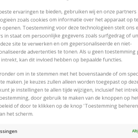
este ervaringen te bieden, gebruiken wij en onze partners
ogieën zoals cookies om informatie over het apparaat op te
e openen. Toestemming voor deze technologieën stelt ons 
s in staat om persoonlijke gegevens zoals surfgedrag of u
 deze site te verwerken en om gepersonaliseerde en niet-
naliseerde advertenties te tonen. Als u geen toestemming 
 intrekt, kan dit invloed hebben op bepaalde functies.
eronder om in te stemmen met het bovenstaande of om spec
te maken. Je keuzes zullen alleen worden toegepast op dez
 kunt je instellingen te allen tijde wijzigen, inclusief het intr
RECENT POSTS
 toestemming, door gebruik te maken van de knoppen op he
eleid of door te klikken op de knop 'Toestemming beheren
an het scherm.
ssingen
Alt