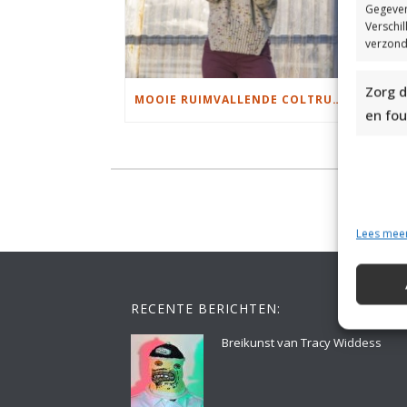
Gegeven
Verschi
verzond
Zorg d
MOOIE RUIMVALLENDE COLTRUI BREIEN
en fou
Lees mee
RECENTE BERICHTEN:
Breikunst van Tracy Widdess