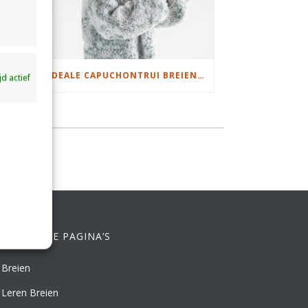
DAMESJAS BREIEN VAN HEERLIJK ZACHT GAREN
IDEALE CAPUCHONTRUI BREIEN VOOR THUIS OP DE BANK
ijd actief
ELANGRIJKE PAGINA’S
Breien
Leren Breien