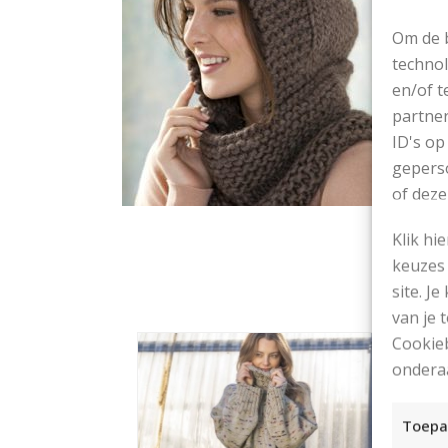
Om de b
technol
en/of t
partner
ID's op
geperso
of deze
Klik hi
keuzes 
site. Je
van je
Cookieb
ondera
Toepa