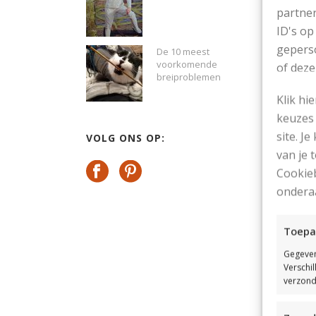
partner
ID's op
D
geperso
De 10 meest
voorkomende
of deze
breiproblemen
Klik hi
keuzes 
site. Je
VOLG ONS OP:
van je
Cookieb
ondera
Toepa
Gegeven
Verschi
verzond