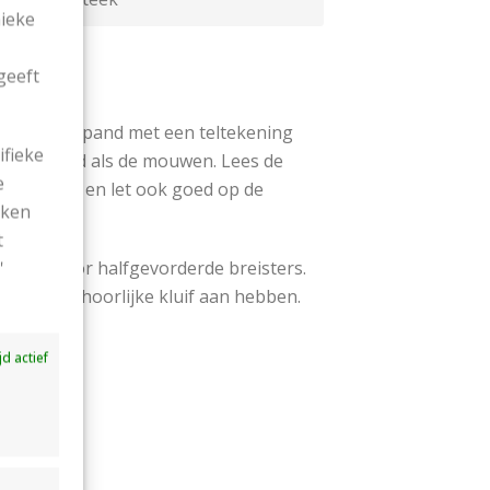
nieke
geeft
 pand voor pand met een teltekening
ifieke
g/voorpand als de mouwen. Lees de
e
 goed door en let ook goed op de
ekken
n.
t
te doen voor halfgevorderde breisters.
'
ier een behoorlijke kluif aan hebben.
ijd actief