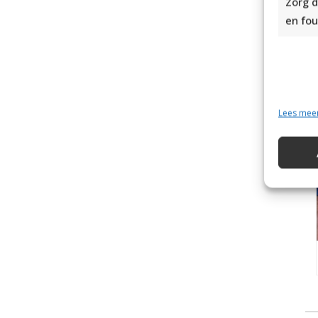
Zorg d
en fou
Phi
Lees mee