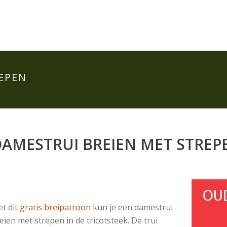
EPEN
AMESTRUI BREIEN MET STREP
t dit
gratis breipatroon
kun je een damestrui
eien met strepen in de tricotsteek. De trui