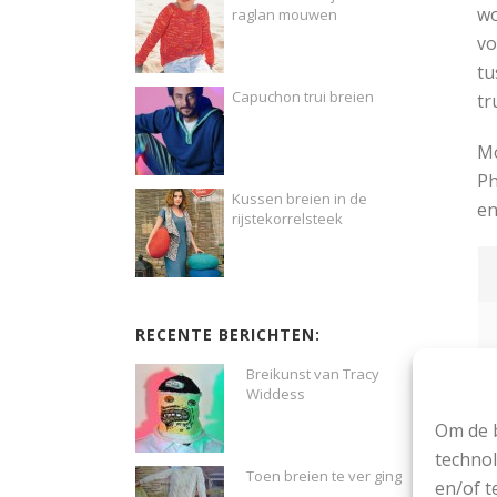
wo
raglan mouwen
vo
tu
Capuchon trui breien
tr
Mo
Ph
Kussen breien in de
en
rijstekorrelsteek
RECENTE BERICHTEN:
Breikunst van Tracy
Widdess
Om de b
technol
Toen breien te ver ging
en/of t