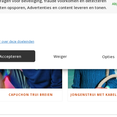
ragen voor beveiliging, fraude voorkomen en detecteren
Alt
ten opsporen, Advertenties en content leveren en tonen.
ldar Phil Coton 4
RECOMMENDED PO
r over deze doeleinden
Accepteren
Weiger
Opties
CAPUCHON TRUI BREIEN