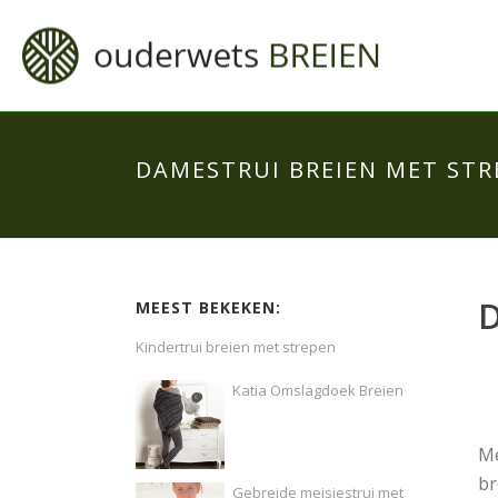
DAMESTRUI BREIEN MET STR
D
MEEST BEKEKEN:
Kindertrui breien met strepen
Katia Omslagdoek Breien
Me
br
Gebreide meisjestrui met