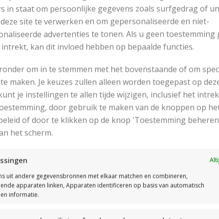
s in staat om persoonlijke gegevens zoals surfgedrag of u
 deze site te verwerken en om gepersonaliseerde en niet-
amestrui breien met strepen
naliseerde advertenties te tonen. Als u geen toestemming 
 intrekt, kan dit invloed hebben op bepaalde functies.
De beschrijving is
eronder om in te stemmen met het bovenstaande of om spec
voor zowel het ru
te maken. Je keuzes zullen alleen worden toegepast op dez
beschrijving eerst
 kunt je instellingen te allen tijde wijzigen, inclusief het intr
gebruikte symbole
 toestemming, door gebruik te maken van de knoppen op he
Deze trui is goed 
eleid of door te klikken op de knop 'Toestemming beheren
Beginners zullen h
an het scherm.
ssingen
Alt
s uit andere gegevensbronnen met elkaar matchen en combineren,
llende apparaten linken, Apparaten identificeren op basis van automatisch
en informatie.