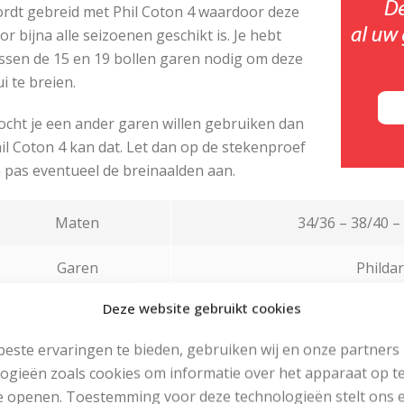
rdt gebreid met Phil Coton 4 waardoor deze
or bijna alle seizoenen geschikt is. Je hebt
ssen de 15 en 19 bollen garen nodig om deze
ui te breien.
cht je een ander garen willen gebruiken dan
il Coton 4 kan dat. Let dan op de stekenproef
 pas eventueel de breinaalden aan.
Maten
34/36 – 38/40 – 
Garen
Phildar
Deze website gebruikt cookies
Breinaalden
nr 3
este ervaringen te bieden, gebruiken wij en onze partners
Stekenproef
20 st en 28 nld i
ogieën zoals cookies om informatie over het apparaat op te
e openen. Toestemming voor deze technologieën stelt ons 
Steken
tricotste