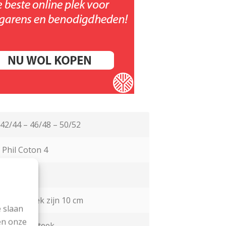
42/44 – 46/48 – 50/52
 Phil Coton 4
 en nr 3.5
n tricotsteek zijn 10 cm
 slaan
en onze
ek; boordsteek