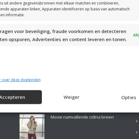
s uit andere gegevensbronnen met elkaar matchen en combineren,
llende apparaten linken, Apparaten identificeren op basis van automatisch
en informatie.
ragen voor beveiliging, fraude voorkomen en detecteren
MOOIE DIKGESTREEPTE SOKKEN BREIEN VAN DURABLE GAREN
Alt
ten opsporen, Advertenties en content leveren en tonen.
r over deze doeleinden
Accepteren
Weiger
Opties
LAATSTE PATRONEN:
B
Mooie ruimvallende coltrui breien