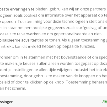
este ervaringen te bieden, gebruiken wij en onze partners
ogieën zoals cookies om informatie over het apparaat op te
e openen. Toestemming voor deze technologieën stelt ons 
s in staat om persoonlijke gegevens zoals surfgedrag of u
 deze site te verwerken en om gepersonaliseerde en niet-
naliseerde advertenties te tonen. Als u geen toestemming 
 intrekt, kan dit invloed hebben op bepaalde functies.
eronder om in te stemmen met het bovenstaande of om spec
te maken. Je keuzes zullen alleen worden toegepast op dez
 kunt je instellingen te allen tijde wijzigen, inclusief het intr
RECENT POSTS
 toestemming, door gebruik te maken van de knoppen op he
eleid of door te klikken op de knop 'Toestemming beheren
an het scherm.
ssingen
Alt