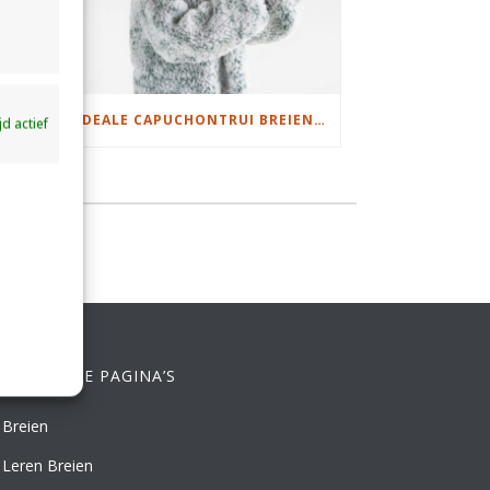
DAMESJAS BREIEN VAN HEERLIJK ZACHT GAREN
IDEALE CAPUCHONTRUI BREIEN VOOR THUIS OP DE BANK
ijd actief
ELANGRIJKE PAGINA’S
Breien
Leren Breien