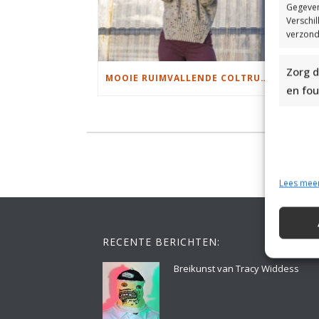
Gegeven
Verschi
verzond
Zorg d
MOOIE RUIMVALLENDE COLTRUI BREIEN
en fou
Lees mee
RECENTE BERICHTEN:
Breikunst van Tracy Widdess