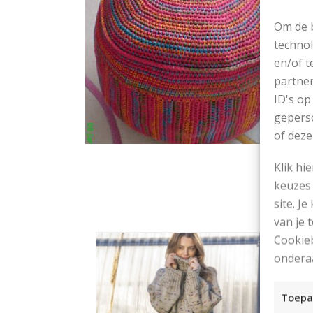
Om de b
technol
en/of t
partner
ID's op
geperso
of deze
Klik hi
keuzes 
site. Je
van je
Cookieb
ondera
Toepa