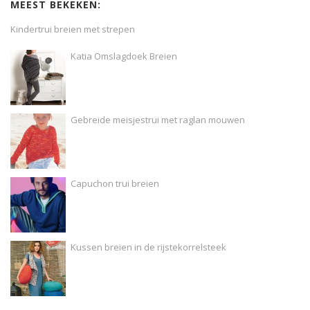
MEEST BEKEKEN:
Kindertrui breien met strepen
Katia Omslagdoek Breien
Gebreide meisjestrui met raglan mouwen
Capuchon trui breien
Kussen breien in de rijstekorrelsteek