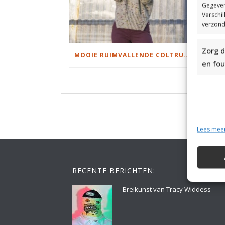
Gegeven
Verschi
verzond
Zorg d
MOOIE RUIMVALLENDE COLTRUI BREIEN
en fou
Lees mee
RECENTE BERICHTEN:
Breikunst van Tracy Widdess