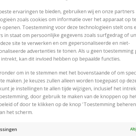
este ervaringen te bieden, gebruiken wij en onze partners
ogieën zoals cookies om informatie over het apparaat op te
e openen. Toestemming voor deze technologieën stelt ons 
s in staat om persoonlijke gegevens zoals surfgedrag of u
 deze site te verwerken en om gepersonaliseerde en niet-
naliseerde advertenties te tonen. Als u geen toestemming 
 intrekt, kan dit invloed hebben op bepaalde functies.
eronder om in te stemmen met het bovenstaande of om spec
te maken. Je keuzes zullen alleen worden toegepast op dez
 kunt je instellingen te allen tijde wijzigen, inclusief het intr
RECENT POSTS
 toestemming, door gebruik te maken van de knoppen op he
eleid of door te klikken op de knop 'Toestemming beheren
an het scherm.
ssingen
Alt