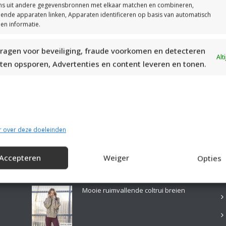
s uit andere gegevensbronnen met elkaar matchen en combineren,
llende apparaten linken, Apparaten identificeren op basis van automatisch
en informatie.
ragen voor beveiliging, fraude voorkomen en detecteren
MOOIE DIKGESTREEPTE SOKKEN BREIEN VAN DURABLE GAREN
Alt
ten opsporen, Advertenties en content leveren en tonen.
r over deze doeleinden
Accepteren
Weiger
Opties
LAATSTE PATRONEN:
B
Mooie ruimvallende coltrui breien