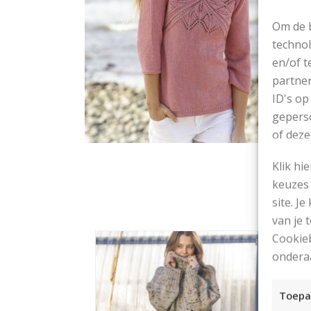
Om de b
technol
en/of t
partner
ID's op
geperso
of deze
Klik hi
keuzes 
site. Je
van je
Cookieb
ondera
Toepa