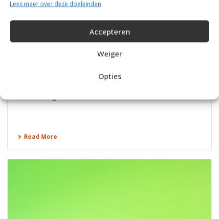
Lees meer over deze doeleinden
Accepteren
DEZE GEHAAKTE BROEKEN HEB JE NOG NOOIT
GEZIEN
Weiger
Prachtige gehaakte broeken van LordvonSchmitt.
Deze broeken brengen de funk en soul weer
Opties
helemaal terug naar nu. Kijk snel verder voor alle
afbeeldingen!
Read More