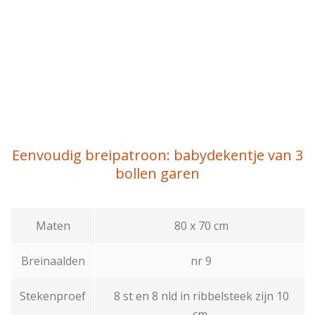
Eenvoudig breipatroon: babydekentje van 3
bollen garen
Maten
80 x 70 cm
Breinaalden
nr 9
Stekenproef
8 st en 8 nld in ribbelsteek zijn 10
cm