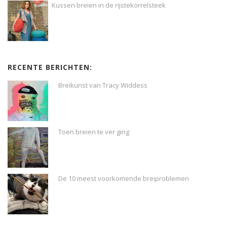
Kussen breien in de rijstekorrelsteek
RECENTE BERICHTEN:
Breikunst van Tracy Widdess
Toen breien te ver ging
De 10 meest voorkomende breiproblemen