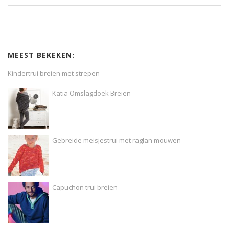
MEEST BEKEKEN:
Kindertrui breien met strepen
Katia Omslagdoek Breien
Gebreide meisjestrui met raglan mouwen
Capuchon trui breien